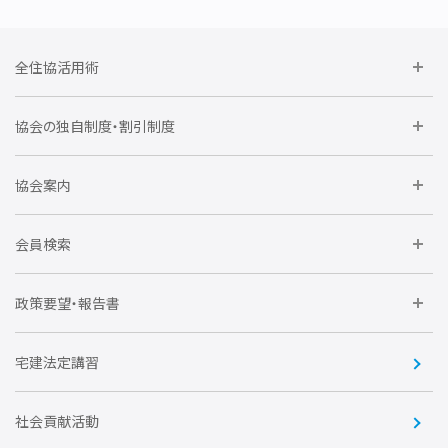
全住協活用術
委員会に参加しよう
協会の独自制度・割引制度
研修に参加しよう
住宅瑕疵担保責任保険割引制度
レインズシステム利用
要望活動に参加しよう
協会案内
仲間をつくろう
全住協NET
全住協いえかるて
運営組織
入会の流れ
会員検索
不動産後見アドバイザー資格講習
トライアル会員制度
アクセス
企業会員
団体会員
政策要望・報告書
安心R住宅
会
賛助会員
住宅・土地税制改正要望
住宅金融支援機構の要望
宅建法定講習
全住協ビジネスショップ
優良事業表彰
報告書
社会貢献活動