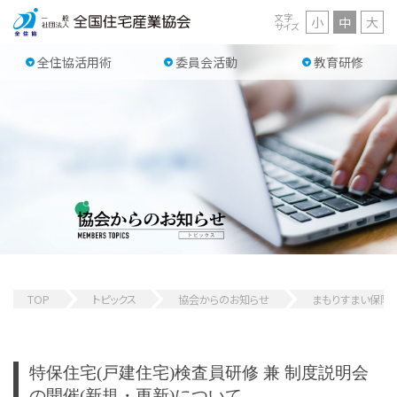
文字
小
中
大
サイズ
全住協活用術
委員会活動
教育研修
TOP
トピックス
協会からのお知らせ
まもりすまい保険
特保住宅(戸建住宅)検査員研修 兼 制度説明会
の開催(新規・更新)について