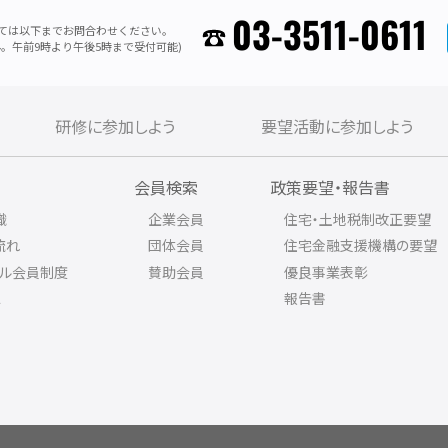
03-3511-0611
ては以下までお問合わせください。
。午前9時より午後5時まで受付可能)
研修に参加しよう
要望活動に参加しよう
内
会員検索
政策要望・報告書
織
企業会員
住宅・土地税制改正要望
流れ
団体会員
住宅金融支援機構の要望
アル会員制度
賛助会員
優良事業表彰
ス
報告書