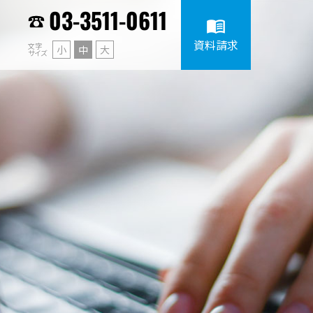
03-3511-0611
menu_book
資料請求
文字
小
中
大
サイズ