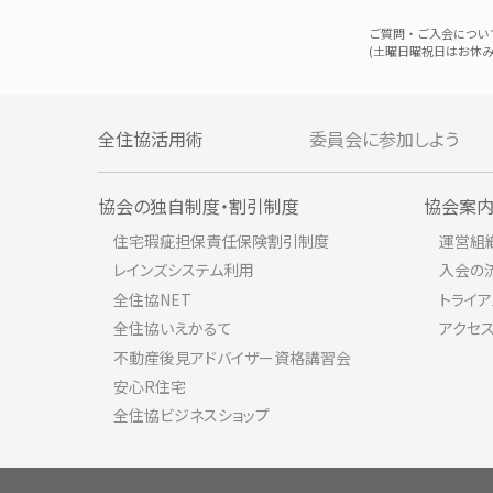
ご質問・ご入会につい
(土曜日曜祝日はお休み
全住協活用術
委員会に参加しよう
協会の独自制度・割引制度
協会案
住宅瑕疵担保責任保険割引制度
運営組
レインズシステム利用
入会の
全住協NET
トライ
全住協いえかるて
アクセ
不動産後見アドバイザー資格講習会
安心R住宅
全住協ビジネスショップ