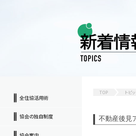
TOP
トピッ
全住協活用術
協会の独自制度
不動産後見
協会案内