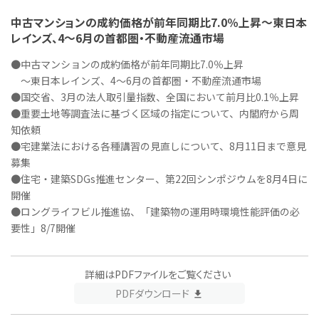
中古マンションの成約価格が前年同期比7.0％上昇～東日本
レインズ、4～6月の首都圏・不動産流通市場
●中古マンションの成約価格が前年同期比7.0％上昇
～東日本レインズ、4～6月の首都圏・不動産流通市場
●国交省、3月の法人取引量指数、全国において前月比0.1％上昇
●重要土地等調査法に基づく区域の指定について、内閣府から周
知依頼
●宅建業法における各種講習の見直しについて、8月11日まで意見
募集
●住宅・建築SDGs推進センター、第22回シンポジウムを8月4日に
開催
●ロングライフビル推進協、「建築物の運用時環境性能評価の必
要性」8/7開催
詳細はPDFファイルをご覧ください
PDFダウンロード