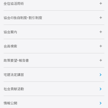
全住協活用術
委員会に参加しよう
協会の独自制度・割引制度
研修に参加しよう
住宅瑕疵担保責任保険割引制度
レインズシステム利用
要望活動に参加しよう
協会案内
仲間をつくろう
全住協NET
全住協いえかるて
運営組織
入会の流れ
会員検索
不動産後見アドバイザー資格講習
トライアル会員制度
アクセス
企業会員
団体会員
政策要望・報告書
安心R住宅
会
賛助会員
住宅・土地税制改正要望
住宅金融支援機構の要望
宅建法定講習
全住協ビジネスショップ
優良事業表彰
報告書
社会貢献活動
情報公開