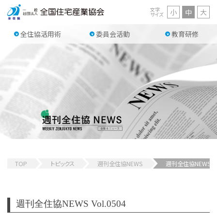
文字
小
中
大
サイズ
全住協活用術
委員会活動
教育研修
TOP
トピックス
週刊全住協NEWS
週刊全住協NEWS 
週刊全住協NEWS Vol.0504