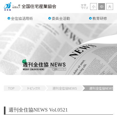
文字
小
中
大
サイズ
全住協活用術
委員会活動
教育研修
TOP
トピックス
週刊全住協NEWS
週刊全住協NEWS 
週刊全住協NEWS Vol.0521