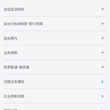
全住協活用術
委員会に参加しよう
協会の独自制度・割引制度
研修に参加しよう
住宅瑕疵担保責任保険割引制度
レインズシステム利用
要望活動に参加しよう
協会案内
仲間をつくろう
全住協NET
全住協いえかるて
運営組織
入会の流れ
会員検索
不動産後見アドバイザー資格講習
トライアル会員制度
アクセス
企業会員
団体会員
政策要望・報告書
安心R住宅
会
賛助会員
住宅・土地税制改正要望
住宅金融支援機構の要望
宅建法定講習
全住協ビジネスショップ
優良事業表彰
報告書
社会貢献活動