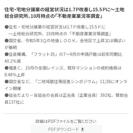
住宅・宅地分譲業の経営状況は1.7Ｐ改善し15.5Ｐに～土地
総合研究所、10月時点の「不動産業業況等調査」
●住宅・宅地分譲業の経営状況は1.7Ｐ改善し15.5Ｐに
～土地総合研究所、10月時点の「不動産業業況等調査」
●国交省、令和5年3Ｑの地価ＬＯＯＫ、全地区で上昇又は横ばい
が継続
●住金機構、「フラット35」の7～9月の申請戸数は前年同期比
40.2％減
●推進Ｃ、10月の全国レインズ、既存マンションの成約価格は
8.48％上昇
●国交省など、「二地域居住等促進シンポジウム」11/28にオンラ
イン開催
●協会だより－当協会の会員は正会員（企業会員）392社、賛助会
員137社に
詳細はPDFファイルをご覧ください
PDFダウンロード