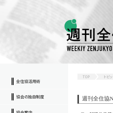
TOP
トピッ
全住協活用術
協会の独自制度
週刊全住協NEW
協会案内