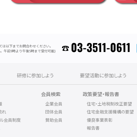
03-3511-0611
ては以下までお問合わせください。
。午前9時より午後5時まで受付可能)
研修に参加しよう
要望活動に参加しよう
内
会員検索
政策要望・報告書
織
企業会員
住宅・土地税制改正要望
流れ
団体会員
住宅金融支援機構の要望
アル会員制度
賛助会員
優良事業表彰
ス
報告書