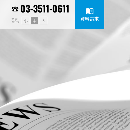
03-3511-0611
menu_book
資料請求
文字
小
中
大
サイズ