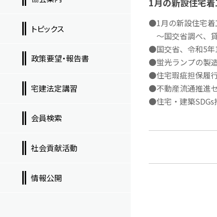
1月の新設住宅着
●1月の新設住宅着工
トピックス
～国交省調べ、貸
●国交省、令和5年
政策要望・報告書
●蛍光ランプの製
●住宅瑕疵担保履
宅建法定講習
●不動産流通推進セ
●住宅・建築SDG
会員検索
社会貢献活動
情報公開