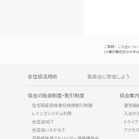
ご質問・ご入会につい
(土曜日曜祝日はお休み
全住協活用術
委員会に参加しよう
協会の独自制度・割引制度
協会案
住宅瑕疵担保責任保険割引制度
運営組
レインズシステム利用
入会の
全住協NET
トライ
全住協いえかるて
アクセ
不動産後見アドバイザー資格講習会