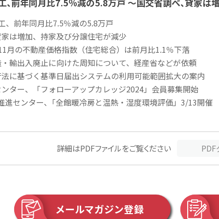
工、前年同月比7.5％減の5.8万戸 ～国交省調べ、貸家
、前年同月比7.5％減の5.8万戸
家は増加、持家及び分譲住宅が減少
11月の不動産価格指数（住宅総合）は前月比1.1％下落
造・輸出入廃止に向けた周知について、経産省などが依頼
行法に基づく基準日届出システムの利用可能範囲拡大の案内
ンター、「フォローアップカレッジ2024」会員募集開始
s推進センター､「全館暖冷房と温熱・湿度環境評価」3/13開催
詳細はPDFファイルをご覧ください
PD
メールマガジン登録