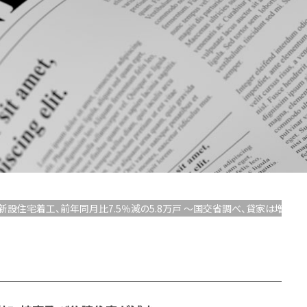
41月の新設住宅着工、前年同月比7.5％減の5.8万戸 ～国交省調べ、貸家は増