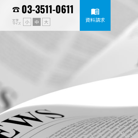
03-3511-0611
menu_book
資料請求
文字
小
中
大
サイズ