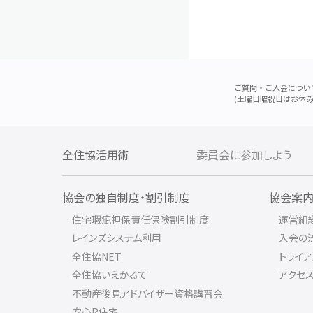
ご質問・ご入会につい
(土曜日曜祝日はお休み
全住協活用術
委員会に参加しよう
協会の独自制度・割引制度
協会案
住宅瑕疵担保責任保険割引制度
運営組
レインズシステム利用
入会の
全住協NET
トライ
全住協いえかるて
アクセ
不動産後見アドバイザー資格講習会
安心R住宅