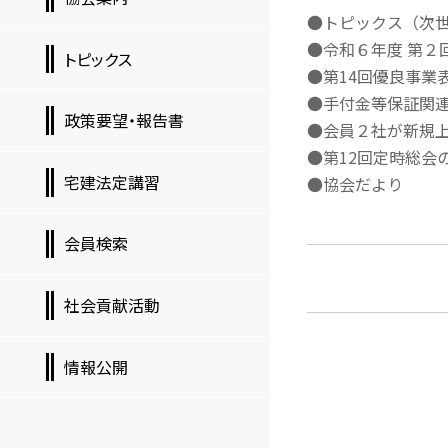
●トピックス（次
●令和６年度 第２
トピックス
●第14回優良事業
●手付金等保証関
政策要望・報告書
●会員２社が新規
●第12回定時総会
宅建法定講習
●協会だより
会員検索
社会貢献活動
情報公開