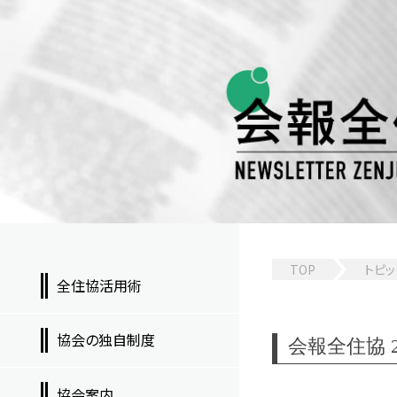
TOP
トピッ
全住協活用術
協会の独自制度
会報全住協 2
協会案内