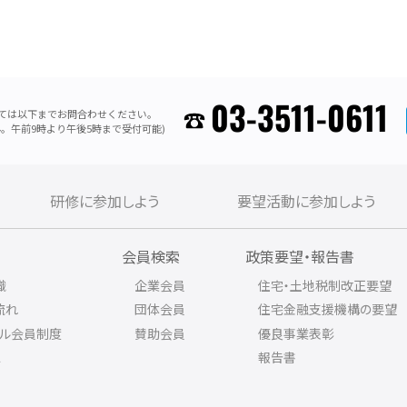
03-3511-0611
ては以下までお問合わせください。
。午前9時より午後5時まで受付可能)
研修に参加しよう
要望活動に参加しよう
内
会員検索
政策要望・報告書
織
企業会員
住宅・土地税制改正要望
流れ
団体会員
住宅金融支援機構の要望
アル会員制度
賛助会員
優良事業表彰
ス
報告書