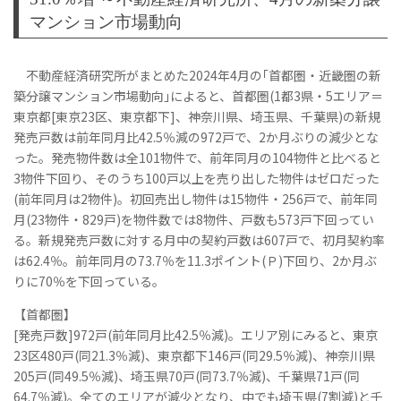
マンション市場動向
不動産経済研究所がまとめた2024年4月の｢首都圏・近畿圏の新
築分譲マンション市場動向｣によると、首都圏(1都3県・5エリア＝
東京都[東京23区、東京都下]、神奈川県、埼玉県、千葉県)の新規
発売戸数は前年同月比42.5％減の972戸で、2か月ぶりの減少とな
った。発売物件数は全101物件で、前年同月の104物件と比べると
3物件下回り、そのうち100戸以上を売り出した物件はゼロだった
(前年同月は2物件)。初回売出し物件は15物件・256戸で、前年同
月(23物件・829戸)を物件数では8物件、戸数も573戸下回ってい
る。新規発売戸数に対する月中の契約戸数は607戸で、初月契約率
は62.4％。前年同月の73.7％を11.3ポイント(Ｐ)下回り、2か月ぶ
りに70％を下回っている。
【首都圏】
[発売戸数]972戸(前年同月比42.5％減)。エリア別にみると、東京
23区480戸(同21.3％減)、東京都下146戸(同29.5％減)、神奈川県
205戸(同49.5％減)、埼玉県70戸(同73.7％減)、千葉県71戸(同
64.7％減)。全てのエリアが減少となり、中でも埼玉県(7割減)と千