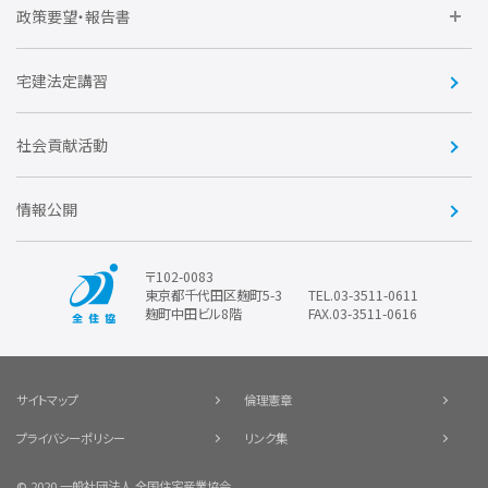
不動産後見アドバイザー資格講習
トライアル会員制度
アクセス
企業会員
団体会員
政策要望・報告書
安心R住宅
会
賛助会員
住宅・土地税制改正要望
住宅金融支援機構の要望
宅建法定講習
全住協ビジネスショップ
優良事業表彰
報告書
社会貢献活動
情報公開
〒102-0083
東京都千代田区麹町5-3
TEL.03-3511-0611
麹町中田ビル8階
FAX.03-3511-0616
サイトマップ
倫理憲章
プライバシーポリシー
リンク集
© 2020 一般社団法人 全国住宅産業協会