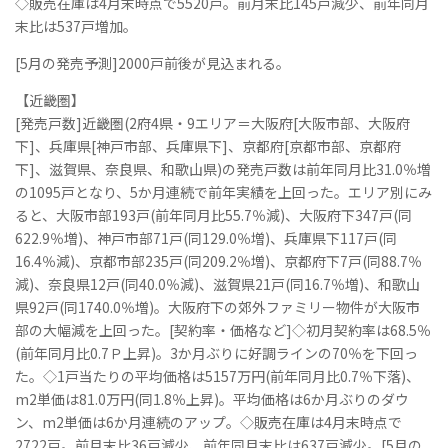
◇販売在庫は4月末時点で5520戸。前月末比145戸減少、前年同月
末比は537戸増加。
[5月の発売予測]2000戸前後が見込まれる。
【近畿圏】
[発売戸数]近畿圏(2府4県・9エリア＝大阪府[大阪市部、大阪府
下]、兵庫県[神戸市部、兵庫県下]、京都府[京都市部、京都府
下]、滋賀県、奈良県、和歌山県)の発売戸数は前年同月比31.0％増
の1095戸となり、5か月連続で前年実績を上回った。エリア別にみ
ると、大阪市部193戸(前年同月比55.7％減)、大阪府下347戸(同
622.9％増)、神戸市部71戸(同129.0％増)、兵庫県下117戸(同
16.4％減)、京都市部235戸(同209.2％増)、京都府下7戸(同88.7％
減)、奈良県12戸(同40.0％減)、滋賀県21戸(同16.7％増)、和歌山
県92戸(同1740.0％増)。大阪府下の郊外ファミリー物件が大阪市
部の大幅減を上回った。[契約率・価格など]◇初月契約率は68.5％
(前年同月比0.7Ｐ上昇)。3か月ぶりに好調ラインの70％を下回っ
た。◇1戸当たりの平均価格は5157万円(前年同月比0.7％下落)、
m2単価は81.0万円(同1.8％上昇)。平均価格は6か月ぶりのダウ
ン、m2単価は6か月連続のアップ。◇販売在庫は4月末時点で
2722戸。前月末比36戸減少、前年同月末比は637戸減少。[5月の