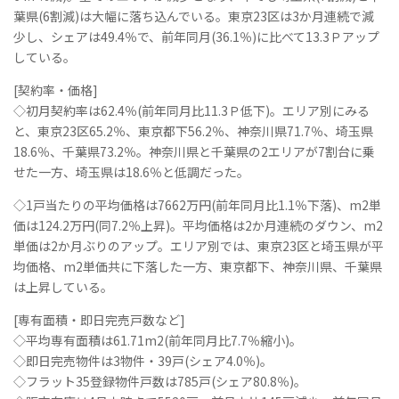
葉県(6割減)は大幅に落ち込んでいる。東京23区は3か月連続で減
少し、シェアは49.4％で、前年同月(36.1％)に比べて13.3Ｐアップ
している。
[契約率・価格]
◇初月契約率は62.4％(前年同月比11.3Ｐ低下)。エリア別にみる
と、東京23区65.2％、東京都下56.2％、神奈川県71.7％、埼玉県
18.6％、千葉県73.2％。神奈川県と千葉県の2エリアが7割台に乗
せた一方、埼玉県は18.6％と低調だった。
◇1戸当たりの平均価格は7662万円(前年同月比1.1％下落)、m2単
価は124.2万円(同7.2％上昇)。平均価格は2か月連続のダウン、m2
単価は2か月ぶりのアップ。エリア別では、東京23区と埼玉県が平
均価格、m2単価共に下落した一方、東京都下、神奈川県、千葉県
は上昇している。
[専有面積・即日完売戸数など]
◇平均専有面積は61.71m2(前年同月比7.7％縮小)。
◇即日完売物件は3物件・39戸(シェア4.0％)。
◇フラット35登録物件戸数は785戸(シェア80.8％)。