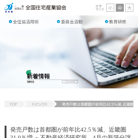
文字
小
中
大
サイズ
全住協活用術
委員会活動
教育研修
TOP
トピックス
発売戸数は首都圏が前年比42.5％減、近畿圏3
発売戸数は首都圏が前年比42.5％減、近畿圏
31.0％増 ～不動産経済研究所、4月の新築分譲