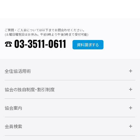
ご質問・ご入会については以下までお問合わせください。
(土曜日曜祝日はお休み。午前9時より午後5時まで受付可能)
03-3511-0611
資料請求する
全住協活用術
委員会に参加しよう
協会の独自制度・割引制度
研修に参加しよう
住宅瑕疵担保責任保険割引制度
レインズシステム利用
要望活動に参加しよう
協会案内
仲間をつくろう
全住協NET
全住協いえかるて
運営組織
入会の流れ
会員検索