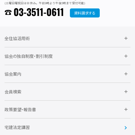
(土曜日曜祝日はお休み。午前9時より午後5時まで受付可能)
03-3511-0611
資料請求する
全住協活用術
委員会に参加しよう
協会の独自制度・割引制度
研修に参加しよう
住宅瑕疵担保責任保険割引制度
レインズシステム利用
要望活動に参加しよう
協会案内
仲間をつくろう
全住協NET
全住協いえかるて
運営組織
入会の流れ
会員検索
不動産後見アドバイザー資格講習
トライアル会員制度
アクセス
企業会員
団体会員
政策要望・報告書
安心R住宅
会
賛助会員
住宅・土地税制改正要望
住宅金融支援機構の要望
宅建法定講習
全住協ビジネスショップ