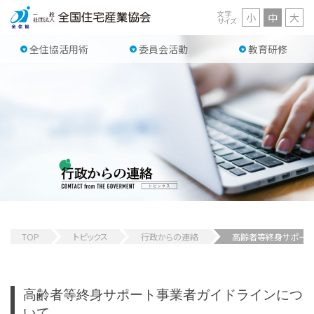
文字
小
中
大
サイズ
全住協活用術
委員会活動
教育研修
TOP
トピックス
行政からの連絡
高齢者等終身サポート
高齢者等終身サポート事業者ガイドラインにつ
いて