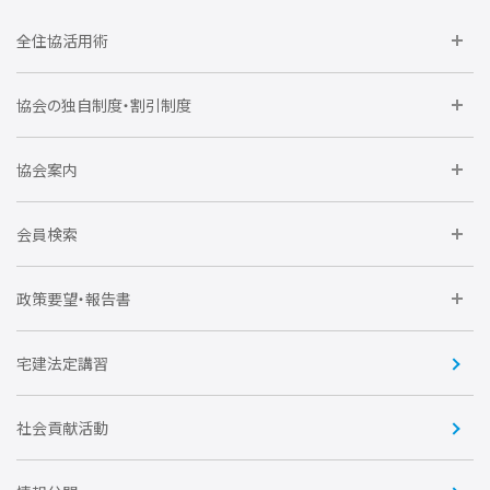
全住協活用術
委員会に参加しよう
協会の独自制度・割引制度
研修に参加しよう
住宅瑕疵担保責任保険割引制度
レインズシステム利用
要望活動に参加しよう
協会案内
仲間をつくろう
全住協NET
全住協いえかるて
運営組織
入会の流れ
会員検索
不動産後見アドバイザー資格講習
トライアル会員制度
アクセス
企業会員
団体会員
政策要望・報告書
安心R住宅
会
賛助会員
住宅・土地税制改正要望
住宅金融支援機構の要望
宅建法定講習
全住協ビジネスショップ
優良事業表彰
報告書
社会貢献活動