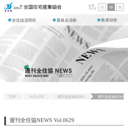
文字
小
中
大
サイズ
全住協活用術
委員会活動
教育研修
TOP
トピックス
週刊全住協NEWS
週刊全住協NEWS V
週刊全住協NEWS Vol.0629