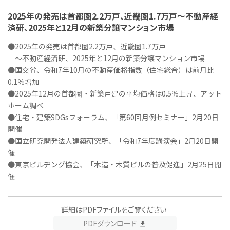
2025年の発売は首都圏2.2万戸、近畿圏1.7万戸～不動産経
済研、2025年と12月の新築分譲マンション市場
●2025年の発売は首都圏2.2万戸、近畿圏1.7万戸
～不動産経済研、2025年と12月の新築分譲マンション市場
●国交省、令和7年10月の不動産価格指数（住宅総合）は前月比
0.1％増加
●2025年12月の首都圏・新築戸建の平均価格は0.5％上昇、アット
ホーム調べ
●住宅・建築SDGsフォーラム、「第60回月例セミナー」2月20日
開催
●国立研究開発法人建築研究所、「令和7年度講演会」2月20日開
催
●東京ビルヂング協会、「木造・木質ビルの普及促進」2月25日開
催
詳細はPDFファイルをご覧ください
PDFダウンロード