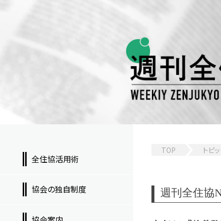
TOP
トピッ
全住協活用術
協会の独自制度
週刊全住協NEW
協会案内