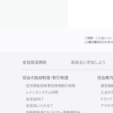
ご質問・ご入会につい
(土曜日曜祝日はお休み
全住協活用術
委員会に参加しよう
協会の独自制度・割引制度
協会案
住宅瑕疵担保責任保険割引制度
運営組
レインズシステム利用
入会の
全住協NET
トライ
全住協いえかるて
アクセ
不動産後見アドバイザー資格講習会