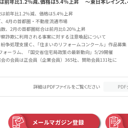
は前年比1.2％減、価格は5.4％上昇 ～東日本レインズ
は前年比1.2％減、価格は5.4％上昇
、4月の首都圏・不動産流通市場
数、2月の首都圏総合は前月比0.20％上昇
警察詐欺に利用される事案に対する注意喚起について
・紛争処理支援Ｃ､「住まいのリフォームコンクール」作品募集
sフォーラム、「国交省住宅局政策の最新動向」5/29開催
会の会員は正会員（企業会員）365社、賛助会員131社に
詳細はPDFファイルをご覧ください
PD
メールマガジン登録