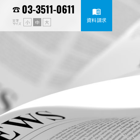
03-3511-0611
menu_book
資料請求
文字
小
中
大
サイズ