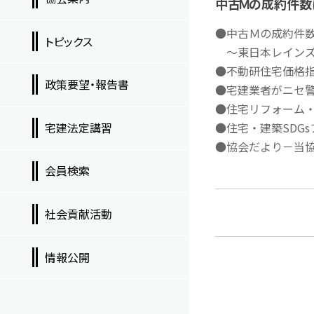
中古Ｍの成約件数
●中古Ｍの成約件数
トピックス
～東日本レインズ
●不動研住宅価格指
政策要望・報告書
●宅建業者がニセ
●住宅リフォーム
宅建法定講習
●住宅・建築SDG
●協会だより－当協
会員検索
社会貢献活動
情報公開