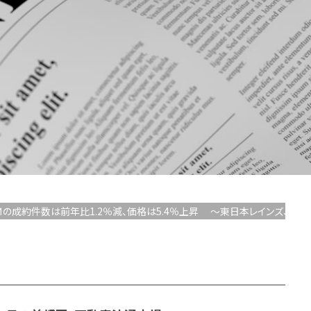
2中古Ｍの成約件数は前年比1.2％減、価格は5.4％上昇 ～東日本レインズ、4