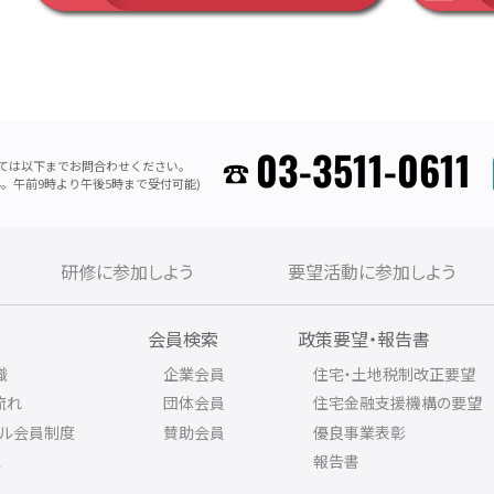
03-3511-0611
ては以下までお問合わせください。
。午前9時より午後5時まで受付可能)
研修に参加しよう
要望活動に参加しよう
内
会員検索
政策要望・報告書
織
企業会員
住宅・土地税制改正要望
流れ
団体会員
住宅金融支援機構の要望
アル会員制度
賛助会員
優良事業表彰
ス
報告書