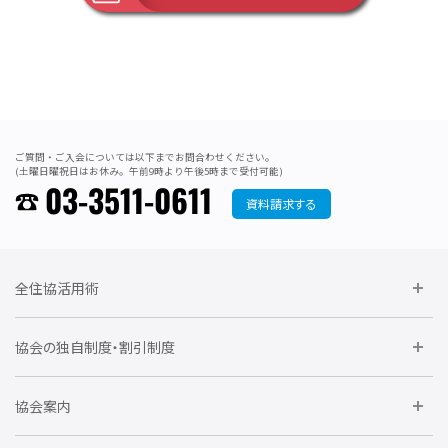
ご質問・ご入会については以下までお問合わせください。
(土曜日曜祝日はお休み。午前9時より午後5時まで受付可能)
03-3511-0611
資料請求する
全住協活用術
委員会に参加しよう
協会の独自制度・割引制度
研修に参加しよう
住宅瑕疵担保責任保険割引制度
レインズシステム利用
要望活動に参加しよう
協会案内
仲間をつくろう