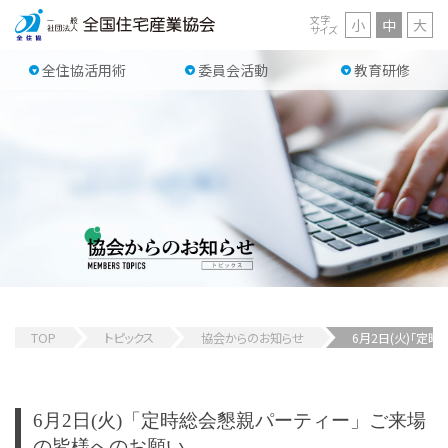
文字
小
中
大
サイズ
全住協活用術
委員会活動
教育研修
TOP
トピックス
協会からのお知らせ
6月2日(火)「定
6月2日(火)「定時総会懇親パーティー」ご来場
の皆様へのお願い