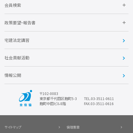
全住協NET
全住協いえかるて
運営組織
入会の流れ
会員検索
不動産後見アドバイザー資格講習
トライアル会員制度
アクセス
企業会員
団体会員
政策要望・報告書
安心R住宅
会
賛助会員
住宅・土地税制改正要望
住宅金融支援機構の要望
宅建法定講習
全住協ビジネスショップ
優良事業表彰
報告書
社会貢献活動
情報公開
〒102-0083
東京都千代田区麹町5-3
TEL.03-3511-0611
麹町中田ビル8階
FAX.03-3511-0616
サイトマップ
倫理憲章