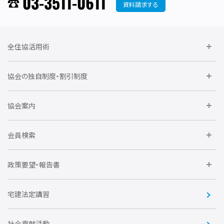
03-3511-0611
資料請求する
全住協活用術
委員会に参加しよう
協会の独自制度・割引制度
研修に参加しよう
住宅瑕疵担保責任保険割引制度
レインズシステム利用
要望活動に参加しよう
協会案内
仲間をつくろう
全住協NET
全住協いえかるて
運営組織
入会の流れ
会員検索
不動産後見アドバイザー資格講習
トライアル会員制度
アクセス
企業会員
団体会員
政策要望・報告書
安心R住宅
会
賛助会員
住宅・土地税制改正要望
住宅金融支援機構の要望
宅建法定講習
全住協ビジネスショップ
優良事業表彰
報告書
社会貢献活動