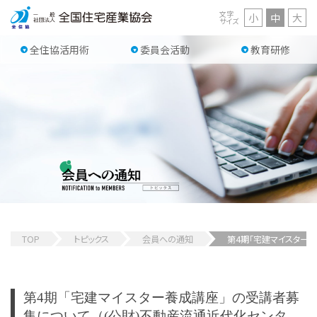
文字
小
中
大
サイズ
全住協活用術
委員会活動
教育研修
TOP
トピックス
会員への通知
第4期「宅建マイスター
第4期「宅建マイスター養成講座」の受講者募
集について（(公財)不動産流通近代化センタ