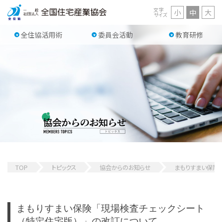
文字
小
中
大
サイズ
全住協活用術
委員会活動
教育研修
TOP
トピックス
協会からのお知らせ
まもりすまい保険
まもりすまい保険「現場検査チェックシート
（特定住宅版）」の改訂について