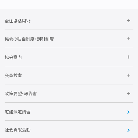
全住協活用術
委員会に参加しよう
協会の独自制度・割引制度
研修に参加しよう
住宅瑕疵担保責任保険割引制度
レインズシステム利用
要望活動に参加しよう
協会案内
仲間をつくろう
全住協NET
全住協いえかるて
運営組織
入会の流れ
会員検索
不動産後見アドバイザー資格講習
トライアル会員制度
アクセス
企業会員
団体会員
政策要望・報告書
安心R住宅
会
賛助会員
住宅・土地税制改正要望
住宅金融支援機構の要望
宅建法定講習
全住協ビジネスショップ
優良事業表彰
報告書
社会貢献活動