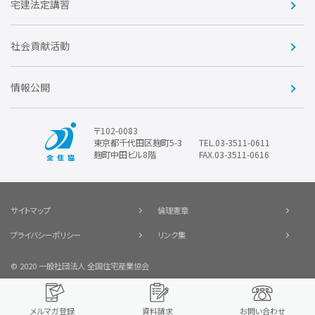
賛助会員
住宅・土地税制改正要望
住宅金融支援機構の要望
宅建法定講習
全住協ビジネスショップ
優良事業表彰
報告書
社会貢献活動
情報公開
〒102-0083
東京都千代田区麹町5-3
TEL.03-3511-0611
麹町中田ビル8階
FAX.03-3511-0616
サイトマップ
倫理憲章
プライバシーポリシー
リンク集
© 2020 一般社団法人 全国住宅産業協会
メルマガ登録
資料請求
お問い合わせ