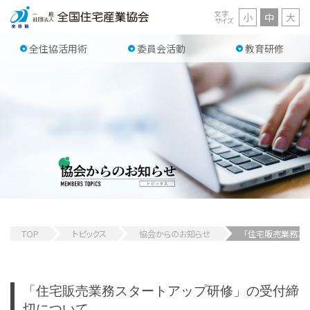
文字
小
中
大
サイズ
全住協活用術
委員会活動
教育研修
TOP
トピックス
協会からのお知らせ
「住宅販売業務ス
「住宅販売業務スタートアップ研修」の受付締
切について