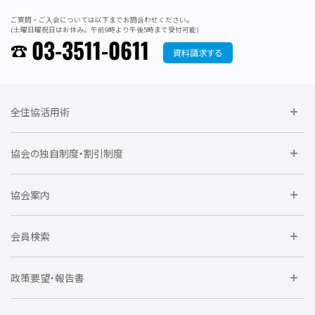
ご質問・ご入会については以下までお問合わせください。
(土曜日曜祝日はお休み。午前9時より午後5時まで受付可能)
03-3511-0611
資料請求する
全住協活用術
委員会に参加しよう
協会の独自制度・割引制度
研修に参加しよう
住宅瑕疵担保責任保険割引制度
レインズシステム利用
要望活動に参加しよう
協会案内
仲間をつくろう
全住協NET
全住協いえかるて
運営組織
入会の流れ
会員検索
不動産後見アドバイザー資格講習
トライアル会員制度
アクセス
企業会員
団体会員
政策要望・報告書
安心R住宅
会