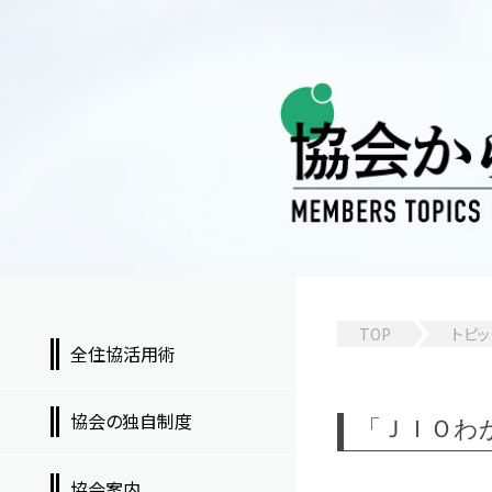
TOP
トピッ
全住協活用術
協会の独自制度
「ＪＩＯわ
協会案内