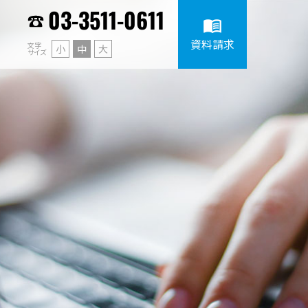
03-3511-0611
menu_book
資料請求
文字
小
中
大
サイズ