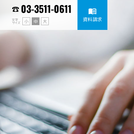
03-3511-0611
menu_book
資料請求
文字
小
中
大
サイズ