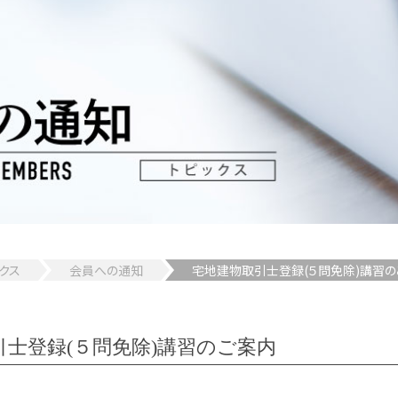
クス
会員への通知
宅地建物取引士登録(５問免除)講習の
引士登録(５問免除)講習のご案内