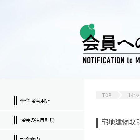
TOP
トピッ
全住協活用術
協会の独自制度
宅地建物取
協会案内