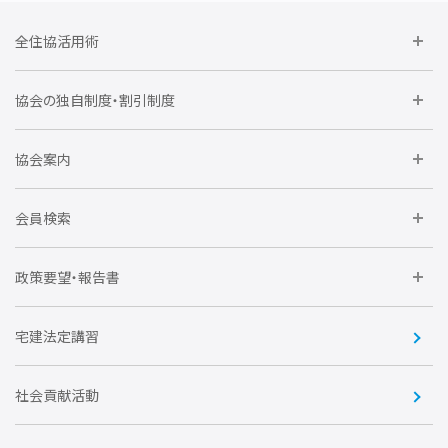
全住協活用術
委員会に参加しよう
協会の独自制度・割引制度
研修に参加しよう
住宅瑕疵担保責任保険割引制度
レインズシステム利用
要望活動に参加しよう
協会案内
仲間をつくろう
全住協NET
全住協いえかるて
運営組織
入会の流れ
会員検索
不動産後見アドバイザー資格講習
トライアル会員制度
アクセス
企業会員
団体会員
政策要望・報告書
安心R住宅
会
賛助会員
住宅・土地税制改正要望
住宅金融支援機構の要望
宅建法定講習
全住協ビジネスショップ
優良事業表彰
報告書
社会貢献活動