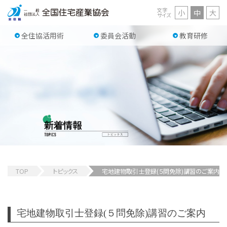
文字
小
中
大
サイズ
全住協活用術
委員会活動
教育研修
TOP
トピックス
宅地建物取引士登録(５問免除)講習のご案内
宅地建物取引士登録(５問免除)講習のご案内