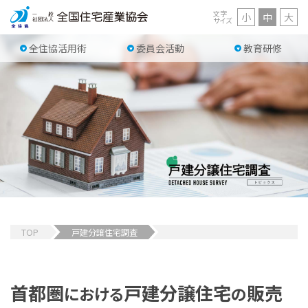
文字
小
中
大
サイズ
全住協活用術
委員会活動
教育研修
TOP
戸建分譲住宅調査
首都圏
戸建分譲住宅
販売
における
の