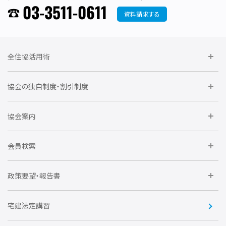
03-3511-0611
資料請求する
全住協活用術
委員会に参加しよう
協会の独自制度・割引制度
研修に参加しよう
住宅瑕疵担保責任保険割引制度
レインズシステム利用
要望活動に参加しよう
協会案内
仲間をつくろう
全住協NET
全住協いえかるて
運営組織
入会の流れ
会員検索
不動産後見アドバイザー資格講習
トライアル会員制度
アクセス
企業会員
団体会員
政策要望・報告書
安心R住宅
会
賛助会員
住宅・土地税制改正要望
住宅金融支援機構の要望
宅建法定講習
全住協ビジネスショップ