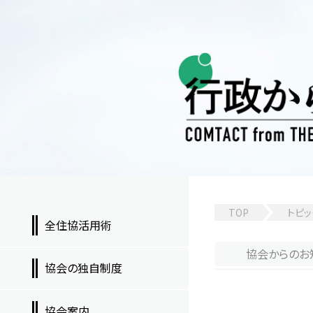
TOP
トピッ
全住協活用術
協会からのお
協会の独自制度
協会案内