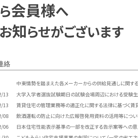
会員様
ら
へ
知
お
らせがございます
連絡
中東情勢を踏まえた各メーカーからの供給見通しに関す
2/13
大学入学者選抜試験期日の試験会場周辺における受験生
2/13
賃貸住宅の管理業務等の適正化に関する法律に基づく賃
2/08
飲酒運転の防止に向けた広報啓発用資料の活用等につい
2/06
日本住宅性能表示基準の一部を改正する告示案等への意
1/30
こどもみらい住宅支援事業の創設について（一定の省エネ