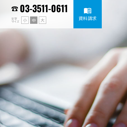
03-3511-0611
menu_book
資料請求
文字
小
中
大
サイズ