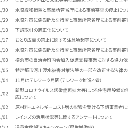
1/30
水際緩和措置と事業所管省庁による事前審査の停止につ
1/29
水際対策に係る新たな措置と事業所管省庁による事前審
1/18
下請取引の適正化について
1/17
おとり広告の禁止に関する注意喚起等について
1/10
水際対策に係る新たな措置と事業所管省庁による事前審
1/08
横浜市の自治会町内会加入促進支援事業に対する協力依
1/05
特定都市河川浸水被害対策法等の一部を改正する法律の
1/04
11月はテレワーク月間（テレワーク推進４省）
新型コロナウイルス感染症再拡大等による住宅用設備の
1/02
応について
1/02
原材料・エネルギーコスト増の影響を受ける下請事業者に
1/01
レインズの活用状況等に関するアンケートについて
0/22
過重労働解消キャンペーン（厚生労働省）