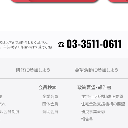
03-3511-0611
ては以下までお問合わせください。
。午前9時より午後5時まで受付可能)
研修に参加しよう
要望活動に参加しよう
内
会員検索
政策要望・報告書
織
企業会員
住宅・土地税制改正要望
流れ
団体会員
住宅金融支援機構の要望
アル会員制度
賛助会員
優良事業表彰
ス
報告書