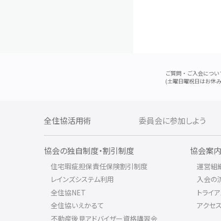
ご質問・ご入会につい
(土曜日曜祝日はお休み
全住協活用術
委員会に参加しよう
協会の独自制度・割引制度
協会案
住宅瑕疵担保責任保険割引制度
運営組
レインズシステム利用
入会の
全住協NET
トライ
全住協いえかるて
アクセ
不動産後見アドバイザー資格講習会