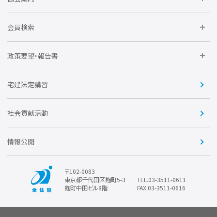
全住協NET
全住協いえかるて
運営組織
入会の流れ
会員検索
不動産後見アドバイザー資格講習
トライアル会員制度
アクセス
企業会員
団体会員
政策要望・報告書
安心R住宅
会
賛助会員
住宅・土地税制改正要望
住宅金融支援機構の要望
宅建法定講習
全住協ビジネスショップ
優良事業表彰
報告書
社会貢献活動
情報公開
〒102-0083
東京都千代田区麹町5-3
TEL.03-3511-0611
麹町中田ビル8階
FAX.03-3511-0616