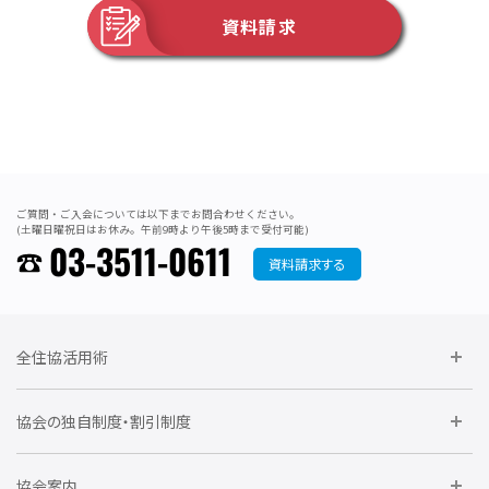
資料請求
ご質問・ご入会については以下までお問合わせください。
(土曜日曜祝日はお休み。午前9時より午後5時まで受付可能)
03-3511-0611
資料請求する
全住協活用術
委員会に参加しよう
協会の独自制度・割引制度
研修に参加しよう
住宅瑕疵担保責任保険割引制度
レインズシステム利用
要望活動に参加しよう
協会案内
仲間をつくろう