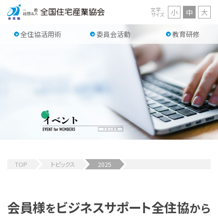
文字
小
中
大
サイズ
全住協活用術
委員会活動
教育研修
TOP
トピックス
2025
会員様
ビジネスサポート
全住協
を
から