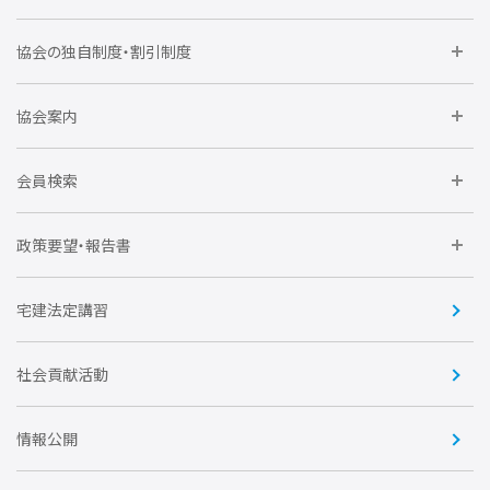
委員会に参加しよう
協会の独自制度・割引制度
研修に参加しよう
住宅瑕疵担保責任保険割引制度
レインズシステム利用
要望活動に参加しよう
協会案内
仲間をつくろう
全住協NET
全住協いえかるて
運営組織
入会の流れ
会員検索
不動産後見アドバイザー資格講習
トライアル会員制度
アクセス
企業会員
団体会員
政策要望・報告書
安心R住宅
会
賛助会員
住宅・土地税制改正要望
住宅金融支援機構の要望
宅建法定講習
全住協ビジネスショップ
優良事業表彰
報告書
社会貢献活動
情報公開