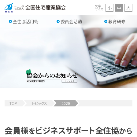
文字
小
中
大
サイズ
全住協活用術
委員会活動
教育研修
TOP
トピックス
2020
会員様
ビジネスサポート
全住協
を
から