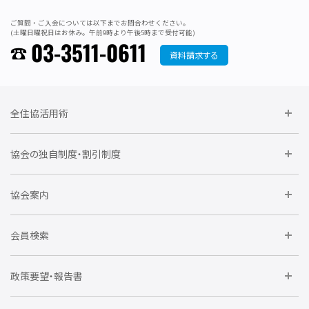
ご質問・ご入会については以下までお問合わせください。
(土曜日曜祝日はお休み。午前9時より午後5時まで受付可能)
03-3511-0611
資料請求する
全住協活用術
委員会に参加しよう
協会の独自制度・割引制度
研修に参加しよう
住宅瑕疵担保責任保険割引制度
レインズシステム利用
要望活動に参加しよう
協会案内
仲間をつくろう
全住協NET
全住協いえかるて
運営組織
入会の流れ
会員検索
不動産後見アドバイザー資格講習
トライアル会員制度
アクセス
企業会員
団体会員
政策要望・報告書
安心R住宅
会