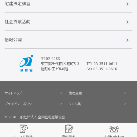
賛助会員
住宅・土地税制改正要望
住宅金融支援機構の要望
宅建法定講習
全住協ビジネスショップ
優良事業表彰
報告書
社会貢献活動
情報公開
〒102-0083
東京都千代田区麹町5-3
TEL.03-3511-0611
麹町中田ビル8階
FAX.03-3511-0616
サイトマップ
倫理憲章
プライバシーポリシー
リンク集
© 2020 一般社団法人 全国住宅産業協会
メルマガ登録
資料請求
お問い合わせ