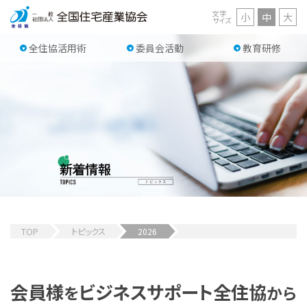
文字
小
中
大
サイズ
全住協活用術
委員会活動
教育研修
TOP
トピックス
2026
会員様
ビジネスサポート
全住協
を
から