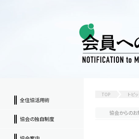
TOP
トピッ
全住協活用術
協会からのお
協会の独自制度
協会案内