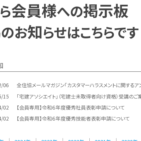
会員様
掲示板
ら
への
協
知
のお
らせはこちらです
知
2/06
全住協メールマガジン「カスタマーハラスメントに関するア
5/15
「宅建アソシエイト」（宅建士未取得者向け資格）受講のご
4/02
【会員専用】令和６年度優秀社員表彰申請について
4/02
【会員専用】令和６年度優秀技能者表彰申請について