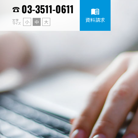
03-3511-0611
menu_book
資料請求
文字
小
中
大
サイズ