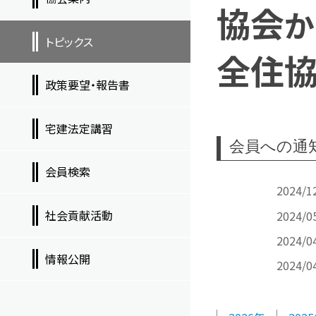
協会
か
トピックス
全住
政策要望・報告書
宅建法定講習
会員への通
会員検索
2024/1
社会貢献活動
2024/0
2024/0
情報公開
2024/0