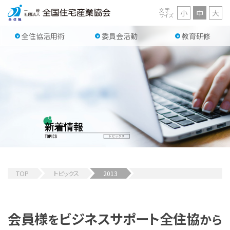
文字
小
中
大
サイズ
全住協活用術
委員会活動
教育研修
TOP
トピックス
2013
会員様
ビジネスサポート
全住協
を
から