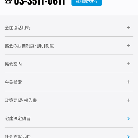
03-3511-0611
資料請求する
全住協活用術
委員会に参加しよう
協会の独自制度・割引制度
研修に参加しよう
住宅瑕疵担保責任保険割引制度
レインズシステム利用
要望活動に参加しよう
協会案内
仲間をつくろう
全住協NET
全住協いえかるて
運営組織
入会の流れ
会員検索
不動産後見アドバイザー資格講習
トライアル会員制度
アクセス
企業会員
団体会員
政策要望・報告書
安心R住宅
会
賛助会員
住宅・土地税制改正要望
住宅金融支援機構の要望
宅建法定講習
全住協ビジネスショップ
優良事業表彰
報告書
社会貢献活動