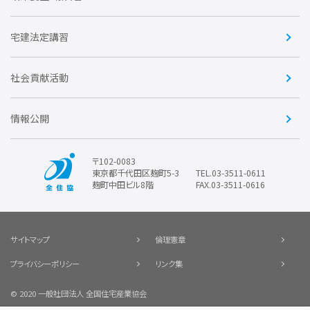
会
賛助会員
住宅・土地税制改正要望
住宅金融支援機構の要望
宅建法定講習
全住協ビジネスショップ
優良事業表彰
報告書
社会貢献活動
情報公開
〒102-0083
東京都千代田区麹町5-3
TEL.03-3511-0611
麹町中田ビル8階
FAX.03-3511-0616
サイトマップ
倫理憲章
プライバシーポリシー
リンク集
© 2020 一般社団法人 全国住宅産業協会