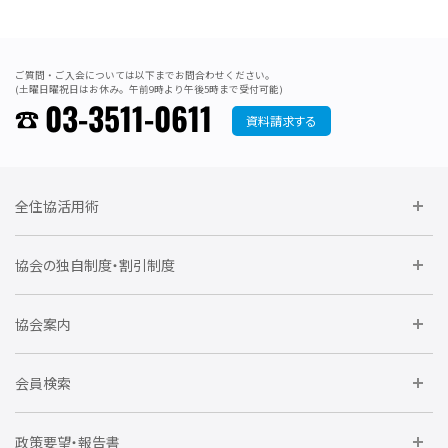
ご質問・ご入会については以下までお問合わせください。
(土曜日曜祝日はお休み。午前9時より午後5時まで受付可能)
03-3511-0611
資料請求する
全住協活用術
委員会に参加しよう
協会の独自制度・割引制度
研修に参加しよう
住宅瑕疵担保責任保険割引制度
レインズシステム利用
要望活動に参加しよう
協会案内
仲間をつくろう
全住協NET
全住協いえかるて
運営組織
入会の流れ
会員検索
不動産後見アドバイザー資格講習
トライアル会員制度
アクセス
企業会員
団体会員
政策要望・報告書
安心R住宅