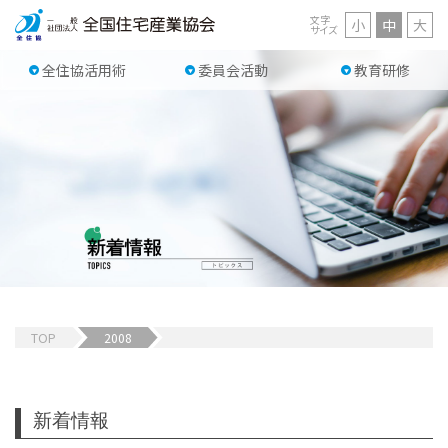
文字
小
中
大
サイズ
全住協活用術
委員会活動
教育研修
TOP
2008
新着情報