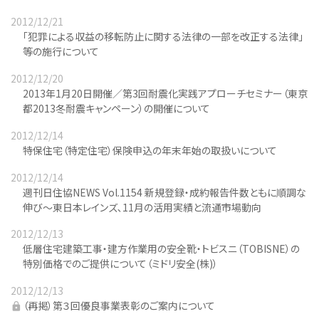
2012/12/21
「犯罪による収益の移転防止に関する法律の一部を改正する法律」
等の施行について
2012/12/20
2013年1月20日開催／第3回耐震化実践アプローチセミナー（東京
都2013冬耐震キャンペーン）の開催について
2012/12/14
特保住宅（特定住宅）保険申込の年末年始の取扱いについて
2012/12/14
週刊日住協NEWS Vol.1154 新規登録・成約報告件数ともに順調な
伸び～東日本レインズ､11月の活用実績と流通市場動向
2012/12/13
低層住宅建築工事・建方作業用の安全靴・トビスニ（TOBISNE）の
特別価格でのご提供について（ミドリ安全(株)）
2012/12/13
（再掲）第３回優良事業表彰のご案内について