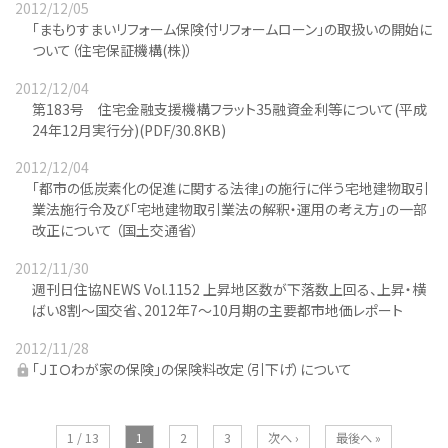
2012/12/05
「まもりすまいリフォーム保険付リフォームローン」の取扱いの開始に
ついて（住宅保証機構(株)）
2012/12/04
第183号 住宅金融支援機構フラット35融資金利等について(平成
24年12月実行分)(PDF/30.8KB)
2012/12/04
「都市の低炭素化の促進に関する法律」の施行に伴う宅地建物取引
業法施行令及び「宅地建物取引業法の解釈・運用の考え方」の一部
改正について （国土交通省）
2012/11/30
週刊日住協NEWS Vol.1152 上昇地区数が下落数上回る、上昇・横
ばい8割～国交省、2012年7～10月期の主要都市地価レポート
2012/11/28
「ＪＩＯわが家の保険」の保険料改定（引下げ）について
1 / 13
1
2
3
次へ ›
最後へ »