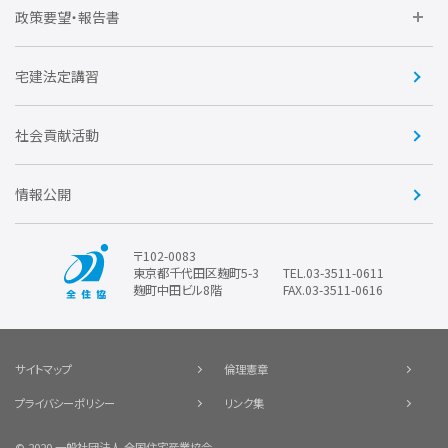
不動産後見アドバイザー資格講習
トライアル会員制度
アクセス
企業会員
団体会員
政策要望・報告書
安心R住宅
会
賛助会員
住宅・土地税制改正要望
住宅金融支援機構の要望
宅建法定講習
全住協ビジネスショップ
優良事業表彰
報告書
社会貢献活動
情報公開
〒102-0083
東京都千代田区麹町5-3
TEL.03-3511-0611
麹町中田ビル8階
FAX.03-3511-0616
サイトマップ
倫理憲章
プライバシーポリシー
リンク集
© 2020 一般社団法人 全国住宅産業協会