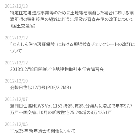
2012/12/13
特定住宅地造成事業等のために土地等を譲渡した場合における譲
渡所得の特別控除の縮減に伴う告示及び審査基準の改正について
（国土交通省）
2012/12/12
「あんしん住宅瑕疵保険」における現場検査チェックシートの改訂に
ついて
2012/12/12
2013年2月8日開催／宅地建物取引主任者講習会
2012/12/10
会報日住協12月号(PDF/2.2MB)
2012/12/07
週刊日住協NEWS Vol.1153 持家、貸家、分譲共に増加で年率97.7
万戸～国交省、10月の新設住宅25.2％増の8万4251戸
2012/12/05
平成25年 新年賀会の開催について