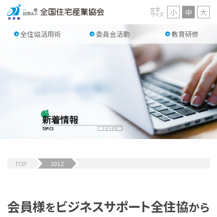
文字
小
中
大
サイズ
全住協活用術
委員会活動
教育研修
TOP
2012
会員様
ビジネスサポート
全住協
を
から