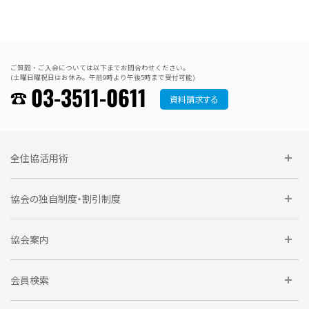
ご質問・ご入会については以下までお問合わせください。
(土曜日曜祝日はお休み。午前9時より午後5時まで受付可能)
03-3511-0611
資料請求する
全住協活用術
委員会に参加しよう
協会の独自制度・割引制度
研修に参加しよう
住宅瑕疵担保責任保険割引制度
レインズシステム利用
要望活動に参加しよう
協会案内
仲間をつくろう
全住協NET
全住協いえかるて
運営組織
入会の流れ
会員検索