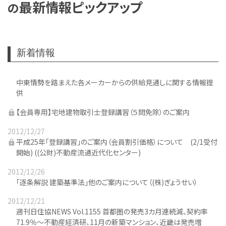
最新情報ピックアップ
の
新着情報
中東情勢を踏まえた各メーカーからの供給見通しに関する情報提
供
【会員専用】宅地建物取引士登録講習（５問免除）のご案内
2012/12/27
平成25年「登録講習」のご案内（会員割引価格）について (2/1受付
開始) ((公財)不動産流通近代化センター)
2012/12/26
「逐条解説 建築基準法」他のご案内について（(株)ぎょうせい）
2012/12/21
週刊日住協NEWS Vol.1155 首都圏の発売3カ月連続減、契約率
71.9％～不動産経済研、11月の新築マンション、近畿は発売増