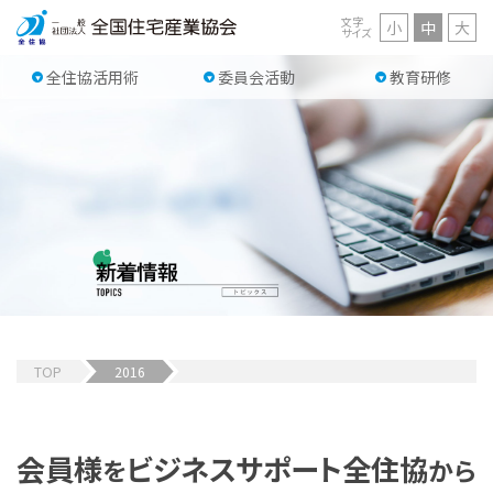
文字
小
中
大
サイズ
全住協活用術
委員会活動
教育研修
TOP
2016
会員様
ビジネスサポート
全住協
を
から