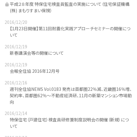
平成２８年度 特保住宅検査員監査の実施について（住宅保証機構
(株) まもりすまい保険）
2016/12/20
【1月23日開催】第11回耐震化実践アプローチセミナーの開催につ
いて
2016/12/19
新春講演会等の開催について
2016/12/19
会報全住協 2016年12月号
2016/12/16
週刊全住協NEWS Vol.0183 発売は首都圏22％減、近畿圏16％増、
契約率、首都圏62％～不動産経済研、11月の新築マンション市場動
向
2016/12/14
特保住宅（戸建住宅）検査員研修兼制度説明会の開催（新規）につ
いて