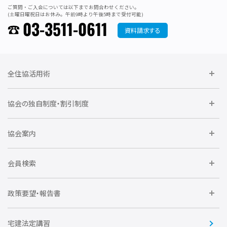
ご質問・ご入会については以下までお問合わせください。
(土曜日曜祝日はお休み。午前9時より午後5時まで受付可能)
03-3511-0611
資料請求する
全住協活用術
委員会に参加しよう
協会の独自制度・割引制度
研修に参加しよう
住宅瑕疵担保責任保険割引制度
レインズシステム利用
要望活動に参加しよう
協会案内
仲間をつくろう
全住協NET
全住協いえかるて
運営組織
入会の流れ
会員検索
不動産後見アドバイザー資格講習
トライアル会員制度
アクセス
企業会員
団体会員
政策要望・報告書
安心R住宅
会
賛助会員
住宅・土地税制改正要望
住宅金融支援機構の要望
宅建法定講習
全住協ビジネスショップ