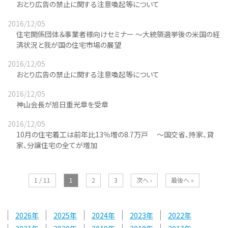
おとり広告の禁止に関する注意喚起等について
2016/12/05
住宅関係団体＆事業者様向けセミナー ～大統領選挙後の米国の経
済状況と我が国の住宅市場の展望
2016/12/05
おとり広告の禁止に関する注意喚起等について
2016/12/05
神山会長が旭日重光章を受章
2016/12/05
10月の住宅着工は前年比13％増の8.7万戸 ～国交省、持家、貸
家、分譲住宅の全てが増加
1 / 11
1
2
3
次へ ›
最後へ »
2026
2025
2024
2023
2022