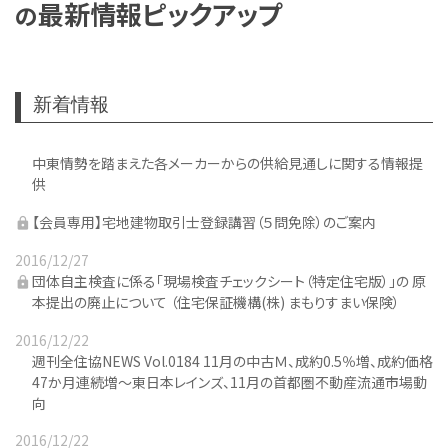
最新情報ピックアップ
の
新着情報
中東情勢を踏まえた各メーカーからの供給見通しに関する情報提
供
【会員専用】宅地建物取引士登録講習（５問免除）のご案内
2016/12/27
団体自主検査に係る「現場検査チェックシート（特定住宅版）」の 原
本提出の廃止について （住宅保証機構(株) まもりすまい保険）
2016/12/22
週刊全住協NEWS Vol.0184 11月の中古Ｍ、成約0.5％増、成約価格
47か月連続増～東日本レインズ、11月の首都圏不動産流通市場動
向
2016/12/22