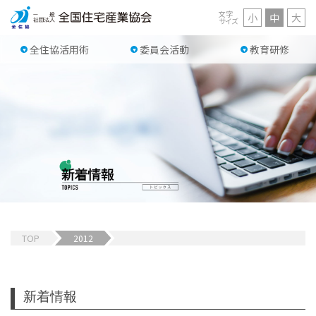
文字
小
中
大
サイズ
全住協活用術
委員会活動
教育研修
TOP
2012
新着情報