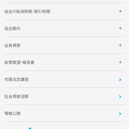
委員会に参加しよう
協会の独自制度・割引制度
研修に参加しよう
住宅瑕疵担保責任保険割引制度
レインズシステム利用
要望活動に参加しよう
協会案内
仲間をつくろう
全住協NET
全住協いえかるて
運営組織
入会の流れ
会員検索
不動産後見アドバイザー資格講習
トライアル会員制度
アクセス
企業会員
団体会員
政策要望・報告書
安心R住宅
会
賛助会員
住宅・土地税制改正要望
住宅金融支援機構の要望
宅建法定講習
全住協ビジネスショップ
優良事業表彰
報告書
社会貢献活動
情報公開