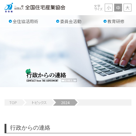
文字
小
中
大
サイズ
全住協活用術
委員会活動
教育研修
TOP
トピックス
2024
行政からの連絡