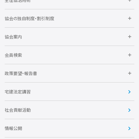
委員会に参加しよう
協会の独自制度・割引制度
研修に参加しよう
住宅瑕疵担保責任保険割引制度
レインズシステム利用
要望活動に参加しよう
協会案内
仲間をつくろう
全住協NET
全住協いえかるて
運営組織
入会の流れ
会員検索
不動産後見アドバイザー資格講習
トライアル会員制度
アクセス
企業会員
団体会員
政策要望・報告書
安心R住宅
会
賛助会員
住宅・土地税制改正要望
住宅金融支援機構の要望
宅建法定講習
全住協ビジネスショップ
優良事業表彰
報告書
社会貢献活動
情報公開