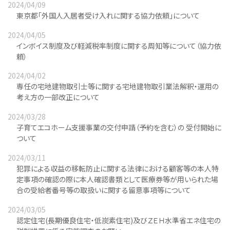
2024/04/09
東京都「外国人入居者受け入れに関する協力依頼」について
2024/04/05
インボイス制度及び軽減税率制度に関する周知等について（協力依
頼）
2024/04/02
専任の宅地建物取引士等に関する宅地建物取引業法解釈・運用の
考え方の一部改正について
2024/03/28
子育てエコホーム支援事業の交付申請（予約を含む）の 受付開始に
ついて
2024/03/11
犯罪による収益の移転防止に関する法律における顧客等の本人特
定事項の確認の際に本人確認書類として医療券等が用いられた場
合の受給者番号等の取扱いに関する留意事項等について
2024/03/05
認定住宅(長期優良住宅・低炭素住宅)及びＺＥＨ水準省エネ住宅の