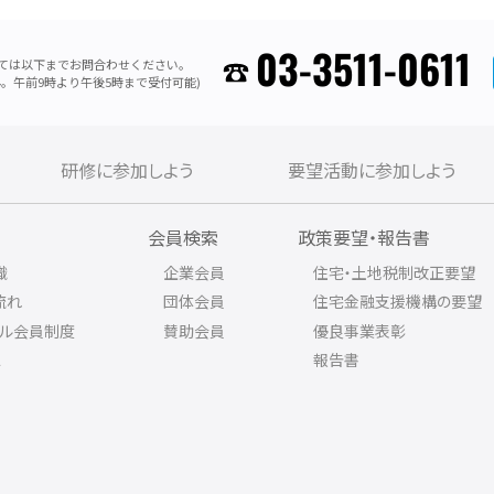
03-3511-0611
ては以下までお問合わせください。
。午前9時より午後5時まで受付可能)
研修に参加しよう
要望活動に参加しよう
内
会員検索
政策要望・報告書
織
企業会員
住宅・土地税制改正要望
流れ
団体会員
住宅金融支援機構の要望
アル会員制度
賛助会員
優良事業表彰
ス
報告書