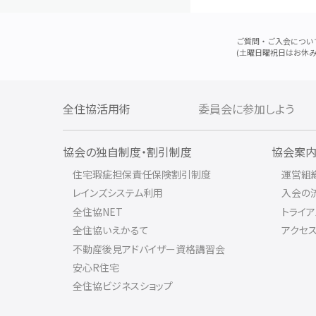
ご質問・ご入会につい
(土曜日曜祝日はお休み
全住協活用術
委員会に参加しよう
協会の独自制度・割引制度
協会案
住宅瑕疵担保責任保険割引制度
運営組
レインズシステム利用
入会の
全住協NET
トライ
全住協いえかるて
アクセ
不動産後見アドバイザー資格講習会
安心R住宅
全住協ビジネスショップ