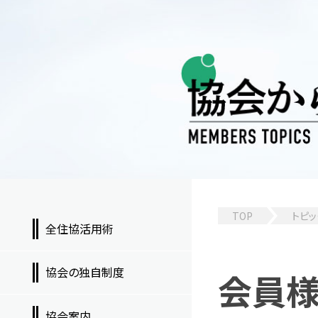
TOP
トピッ
全住協活用術
協会の独自制度
会員
協会案内