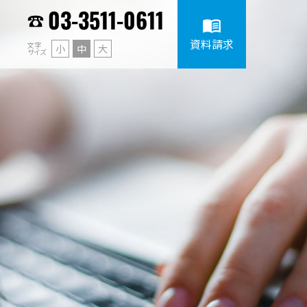
03-3511-0611
menu_book
資料請求
文字
小
中
大
サイズ