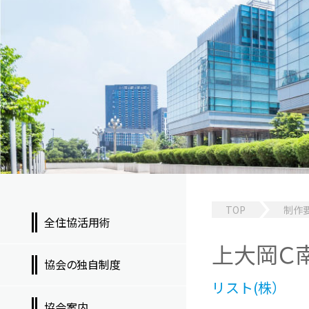
TOP
制作
全住協活用術
上大岡Ｃ
協会の独自制度
リスト(株）
協会案内