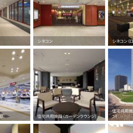
シネコン
シネコン（
住宅共用施
店）
住宅共用施設（ガーデンラウンジ）
ン）