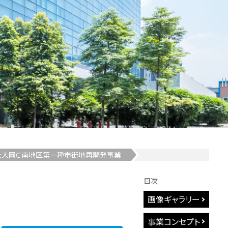
上大岡Ｃ南地区第一種市街地再開発事業
目次
画像ギャラリー
事業コンセプト