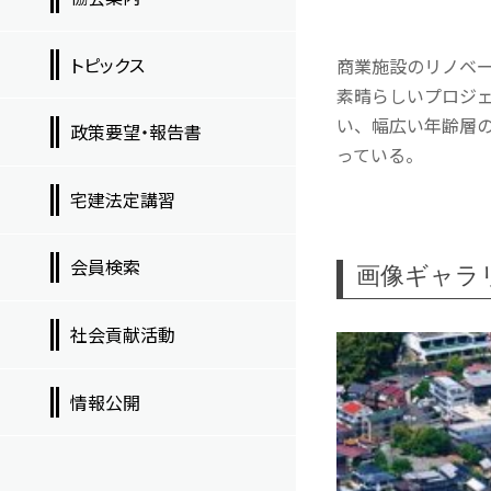
トピックス
商業施設のリノベ
素晴らしいプロジ
い、幅広い年齢層
政策要望・報告書
っている。
宅建法定講習
会員検索
画像ギャラ
社会貢献活動
情報公開