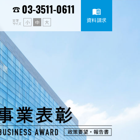
03-3511-0611
menu_book
資料請求
文字
小
中
大
サイズ