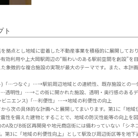
プト
浜を拠点とし地域に密着した不動産事業を積極的に展開してお
の有効利用や上大岡駅周辺の“賑わいのある駅前空間を創設”を
た象徴的な複合施設の実現が最大のテーマです。また、本計画
コネクト)「…つなぐ」…→駅前周辺地域との連続性、既存施設との一
リアー)「…透明性」…→この街に開かれた施設、透明・奥行感のある
nce(コンビニエンス)「…利便性」…→地域の利便性の向上
ドから次の具体的な計画へと展開してまいります。第1に「地域
耐震性を備えた建物とすることで、地域の防災性能等の向上を図
内のA及びB街区再開発や地元商店街には備わっていない「シネ
す。第3に「地域の利便性向上」として駅及び周辺街区等を地下