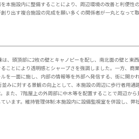
場を本施設内に整備することにより、周辺環境の改善と利便性
が創り出す複合施設の完成を願い多くの関係者が一丸となって
層棟は、頭頂部に2枚の壁とキャノピーを配し、南北面の壁と東
せることにより透明感とシャープさを強調しました。一方、商
ールを一面に施し、内部の情報等を外部へ発信する、街に開か
辺街並みに対する景観の向上として、本施設の周辺に歩行者用通
す。また、7階屋上の外周部に中木等を配置することで周辺から
ています。維持管理体制:本施設内に設備監視室を併設し、弊社グ