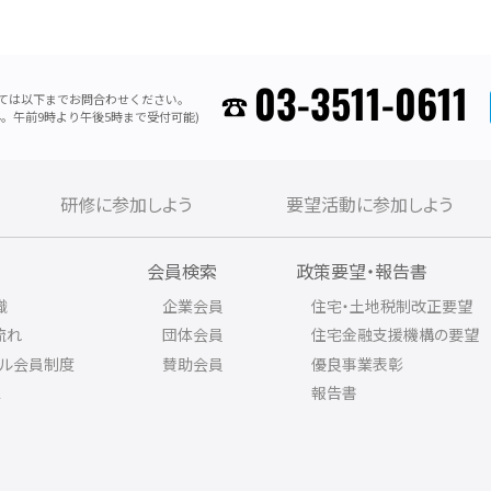
03-3511-0611
ては以下までお問合わせください。
。午前9時より午後5時まで受付可能)
研修に参加しよう
要望活動に参加しよう
内
会員検索
政策要望・報告書
織
企業会員
住宅・土地税制改正要望
流れ
団体会員
住宅金融支援機構の要望
アル会員制度
賛助会員
優良事業表彰
ス
報告書