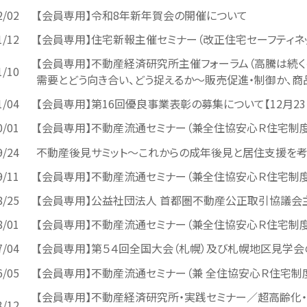
2/02
【会員専用】令和8年新年賀会の開催について
1/12
【会員専用】住宅新報主催セミナー（改正住宅セーフティネ
【会員専用】不動産経済研究所主催フォーラム（高騰は続く
1/10
需要とどう向き合い、どう捉えるか～販売促進・制御か、商
1/04
【会員専用】第16回優良事業表彰の募集について【12月23
0/01
【会員専用】不動産流通セミナー（兼全住協安心Ｒ住宅制
9/24
不動産後見サミット～これからの成年後見と居住支援を考
9/11
【会員専用】不動産流通セミナー（兼全住協安心Ｒ住宅制
8/25
【会員専用】公益社団法人 首都圏不動産公正取引協議会
8/01
【会員専用】不動産流通セミナー（兼全住協安心Ｒ住宅制
7/04
【会員専用】第５４回全国大会（札幌）及び札幌地区見学
6/05
【会員専用】不動産流通セミナー（兼 全住協安心Ｒ住宅制
【会員専用】不動産経済研究所・実践セミナー／超高齢化・
3/12