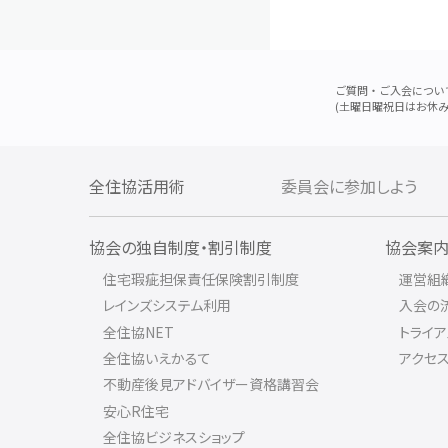
ご質問・ご入会につい
(土曜日曜祝日はお休み
全住協活用術
委員会に参加しよう
協会の独自制度・割引制度
協会案
住宅瑕疵担保責任保険割引制度
運営組
レインズシステム利用
入会の
全住協NET
トライ
全住協いえかるて
アクセ
不動産後見アドバイザー資格講習会
安心R住宅
全住協ビジネスショップ