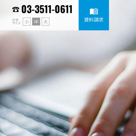
03-3511-0611
menu_book
資料請求
文字
小
中
大
サイズ