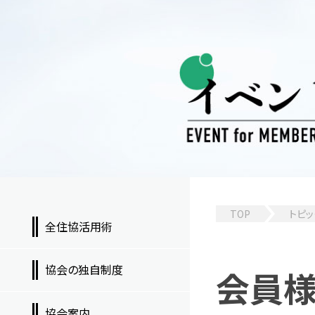
TOP
トピッ
全住協活用術
協会の独自制度
会員
協会案内