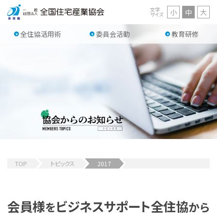
文字
小
中
大
サイズ
全住協活用術
委員会活動
教育研修
TOP
トピックス
2017
会員様
ビジネスサポート
全住協
を
から