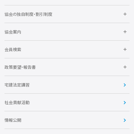
委員会に参加しよう
協会の独自制度・割引制度
研修に参加しよう
住宅瑕疵担保責任保険割引制度
レインズシステム利用
要望活動に参加しよう
協会案内
仲間をつくろう
全住協NET
全住協いえかるて
運営組織
入会の流れ
会員検索
不動産後見アドバイザー資格講習
トライアル会員制度
アクセス
企業会員
団体会員
政策要望・報告書
安心R住宅
会
賛助会員
住宅・土地税制改正要望
住宅金融支援機構の要望
宅建法定講習
全住協ビジネスショップ
優良事業表彰
報告書
社会貢献活動
情報公開