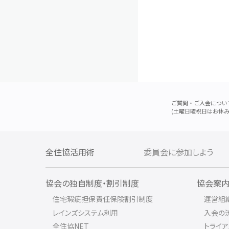
ご質問・ご入会につい
(土曜日曜祝日はお休み
全住協活用術
委員会に参加しよう
協会の独自制度・割引制度
協会案
住宅瑕疵担保責任保険割引制度
運営組
レインズシステム利用
入会の
全住協NET
トライ