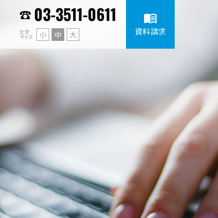
03-3511-0611
menu_book
資料請求
文字
小
中
大
サイズ