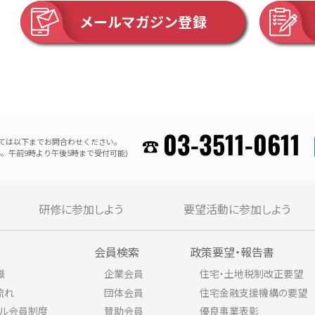
メールマガジン登録
03-3511-0611
ては以下までお問合わせください。
。午前9時より午後5時まで受付可能)
研修に参加しよう
要望活動に参加しよう
内
会員検索
政策要望・報告書
織
企業会員
住宅・土地税制改正要望
流れ
団体会員
住宅金融支援機構の要望
アル会員制度
賛助会員
優良事業表彰