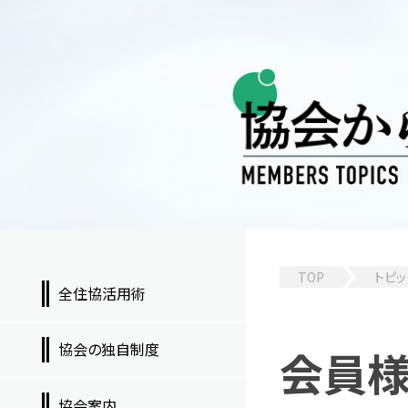
TOP
トピッ
全住協活用術
協会の独自制度
会員
協会案内