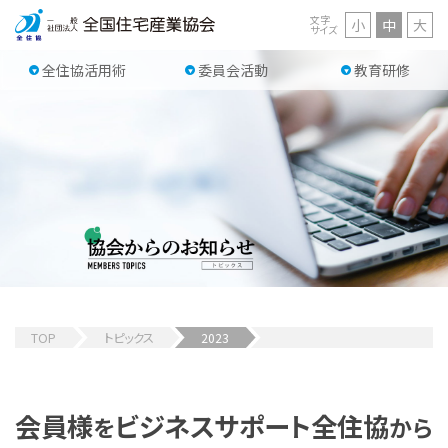
文字
小
中
大
サイズ
全住協活用術
委員会活動
教育研修
TOP
トピックス
2023
会員様
ビジネスサポート
全住協
を
から