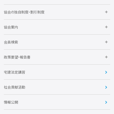
委員会に参加しよう
協会の独自制度・割引制度
研修に参加しよう
住宅瑕疵担保責任保険割引制度
レインズシステム利用
要望活動に参加しよう
協会案内
仲間をつくろう
全住協NET
全住協いえかるて
運営組織
入会の流れ
会員検索
不動産後見アドバイザー資格講習
トライアル会員制度
アクセス
企業会員
団体会員
政策要望・報告書
安心R住宅
会
賛助会員
住宅・土地税制改正要望
住宅金融支援機構の要望
宅建法定講習
全住協ビジネスショップ
優良事業表彰
報告書
社会貢献活動
情報公開