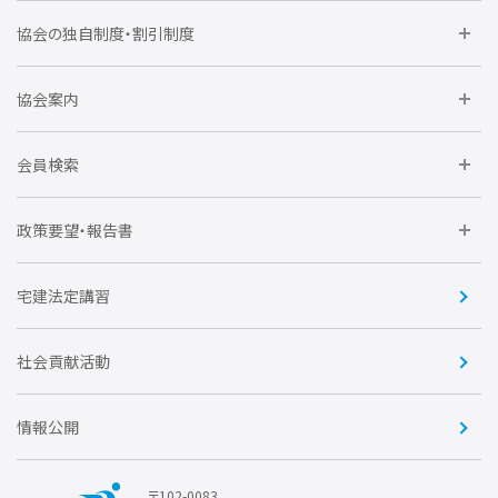
委員会に参加しよう
協会の独自制度・割引制度
研修に参加しよう
住宅瑕疵担保責任保険割引制度
レインズシステム利用
要望活動に参加しよう
協会案内
仲間をつくろう
全住協NET
全住協いえかるて
運営組織
入会の流れ
会員検索
不動産後見アドバイザー資格講習
トライアル会員制度
アクセス
企業会員
団体会員
政策要望・報告書
安心R住宅
会
賛助会員
住宅・土地税制改正要望
住宅金融支援機構の要望
宅建法定講習
全住協ビジネスショップ
優良事業表彰
報告書
社会貢献活動
情報公開
〒102-0083