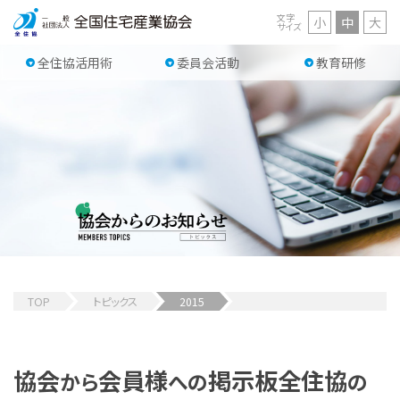
文字
小
中
大
サイズ
全住協活用術
委員会活動
教育研修
TOP
トピックス
2015
協会
会員様
掲示板
全住協
から
への
の