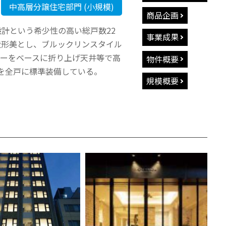
中高層分譲住宅部門 (小規模)
商品企画
設計という希少性の高い総戸数22
事業成果
造形美とし、ブルックリンスタイル
ラーをベースに折り上げ天井等で高
物件概要
」を全戸に標準装備している。
規模概要