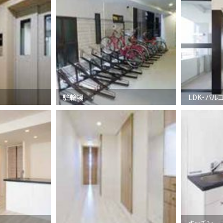
駐輪場
LDK・バル
キッチン