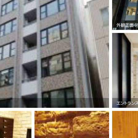
外観正面（
エントラン