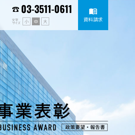
03-3511-0611
menu_book
資料請求
文字
小
中
大
サイズ