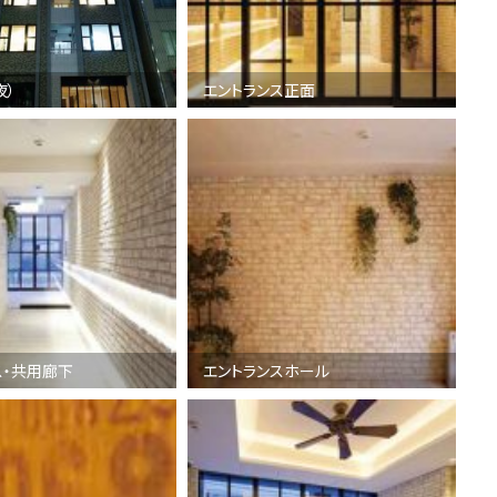
夜）
エントランス正面
ス・共用廊下
エントランスホール