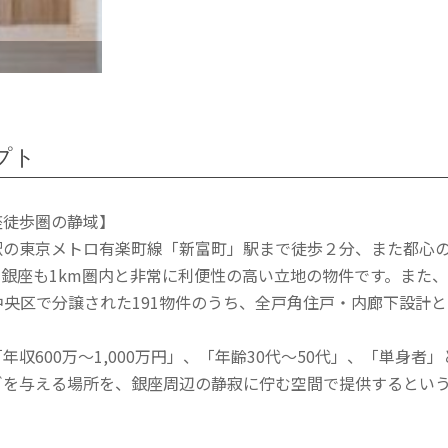
プト
座徒歩圏の静域】
駅の東京メトロ有楽町線「新富町」駅まで徒歩２分、また都心
銀座も1km圏内と非常に利便性の高い立地の物件です。また、
中央区で分譲された191物件のうち、全戸角住戸・内廊下設計
年収600万～1,000万円」、「年齢30代～50代」、「単身
ぎを与える場所を、銀座周辺の静寂に佇む空間で提供するとい