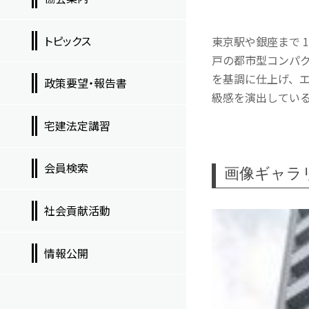
トピックス
東京駅や銀座まで 
戸の都市型コンパ
を基調に仕上げ、
政策要望・報告書
級感を演出している
宅建法定講習
会員検索
画像ギャラ
社会貢献活動
情報公開