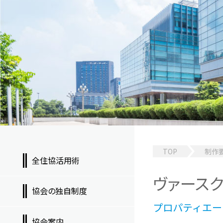
TOP
制作
全住協活用術
ヴァース
協会の独自制度
プロパティエー
協会案内