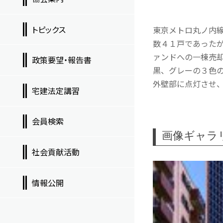
トピックス
東京メトロ丸ノ内
数４１戸であった
ァンドへの一棟売
政策要望・報告書
黒、グレーの３色
外壁部に点灯させ
宅建法定講習
会員検索
画像ギャラ
社会貢献活動
情報公開