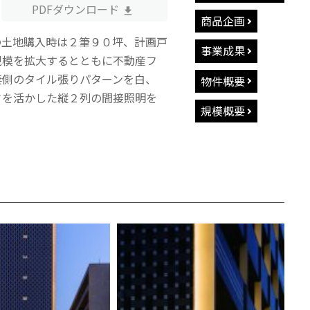
PDFダウンロード
商品企画
の土地購入時は２筆９０坪、計画戸
事業成果
規模を拡大するとともに不動産フ
妻側のタイル張りパターンを白、
物件概要
さを活かした縦２列の間接照明を
規模概要