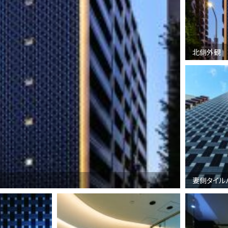
北側外観
妻側タイル