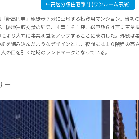
中高層分譲住宅部門 (ワンルーム事業)
線「新高円寺」駅徒歩７分に立地する投資用マンション。当初
が、隣地買収交渉の結果、４筆１６１坪、総戸数６４戸に事業
却により大幅に事業利益をアップすることに成功した。外観は
の紐を編み込んだようなデザインとし、夜間には１０階建の高
、人の目を引く地域のランドマークとなっている。
リー