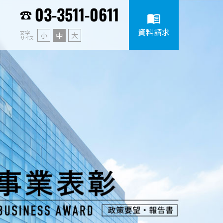
03-3511-0611
menu_book
資料請求
文字
小
中
大
サイズ