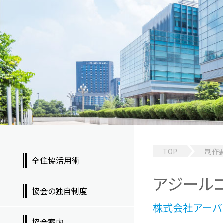
TOP
制作
全住協活用術
アジール
協会の独自制度
株式会社アー
協会案内