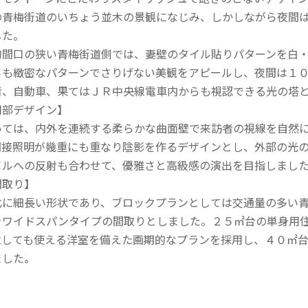
の青梅街道のいちょう並木の景観になじみ、しかしながら夜間
した。
的間口の狭い青梅街道側では、妻壁のタイル貼りパターンを白
らも緻密なパターンでさりげない美観をアピールし、夜間は１
者、自動車、果てはＪＲ中央線電車内からも視認できる光の塔
用部デザイン】
いては、内外を連続する柔らかな曲面壁で来訪者の視線を自然
間接照明が幾重にも重なり陰影を作るデザインとし、外部の光
イルへの反射も合わせて、優雅さと高級感の演出を目指しまし
間取り】
北に細長い形状であり、ブロックプランとしては交通量の多い
をワイドスパンタイプの間取りとしました。２５㎡台の単身用
しても使える洋室を備えた画期的なプランを採用し、４０㎡台の
ました。