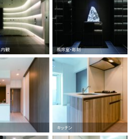
ス内観
風除室・彫刻
キッチン