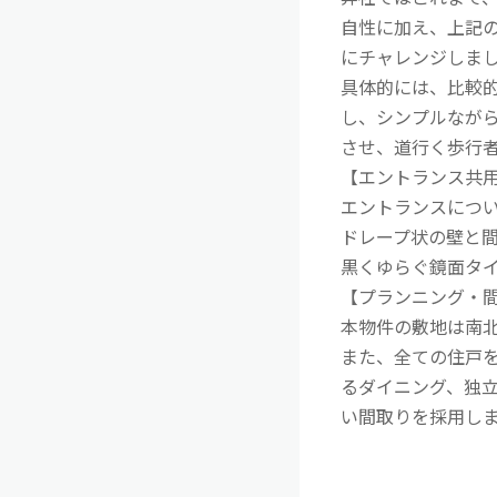
自性に加え、上記
にチャレンジしま
具体的には、比較
し、シンプルなが
させ、道行く歩行
【エントランス共
エントランスにつ
ドレープ状の壁と
黒くゆらぐ鏡面タ
【プランニング・
本物件の敷地は南
また、全ての住戸
るダイニング、独立
い間取りを採用し