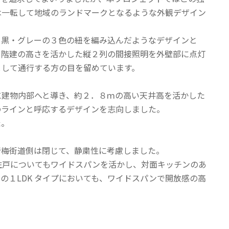
は一転して地域のランドマークとなるような外観デザイン
・黒・グレーの３色の紐を編み込んだようなデザインと
０階建の高さを活かした縦２列の間接照明を外壁部に点灯
として通行する方の目を留めています。
に建物内部へと導き、約２．８ｍの高い天井高を活かした
のラインと呼応するデザインを志向しました。
た。
青梅街道側は閉じて、静粛性に考慮しました。
住戸についてもワイドスパンを活かし、対面キッチンのあ
１LDK タイプにおいても、ワイドスパンで開放感の高