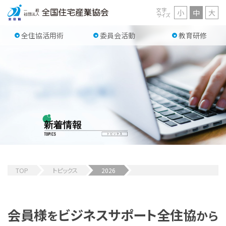
文字
小
中
大
サイズ
全住協活用術
委員会活動
教育研修
TOP
トピックス
2026
会員様
ビジネスサポート
全住協
を
から