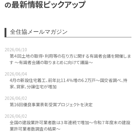
最新情報ピックアップ
の
全住協メールマガジン
2026/06/10
第４回土地の取得・利用等の在り方に関する有識者会議を開催しま
す ～有識者会議の取りまとめに向けて議論～
2026/06/04
4月の新設住宅着工、前年比11.4％増の6.2万戸～国交省調べ、持
家、貸家、分譲住宅が増加
2026/06/02
第16回優良事業表彰受賞プロジェクトを決定
2026/06/02
全国の建設業許可業者数は３年連続で増加～令和７年度末の建設
業許可業者数調査の結果～