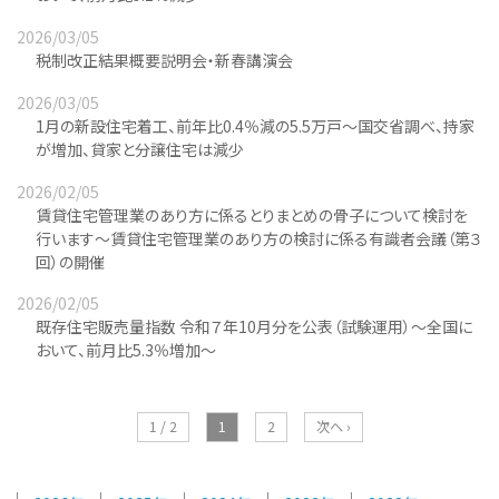
2026/03/05
税制改正結果概要説明会・新春講演会
2026/03/05
1月の新設住宅着工、前年比0.4％減の5.5万戸～国交省調べ、持家
が増加、貸家と分譲住宅は減少
2026/02/05
賃貸住宅管理業のあり方に係るとりまとめの骨子について検討を
行います～賃貸住宅管理業のあり方の検討に係る有識者会議（第３
回）の開催
2026/02/05
既存住宅販売量指数 令和７年10月分を公表（試験運用）～全国に
おいて、前月比5.3％増加～
1 / 2
1
2
次へ ›