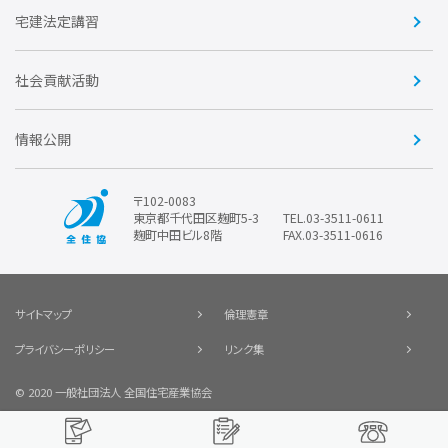
賛助会員
住宅・土地税制改正要望
住宅金融支援機構の要望
宅建法定講習
全住協ビジネスショップ
優良事業表彰
報告書
社会貢献活動
情報公開
〒102-0083
東京都千代田区麹町5-3
TEL.03-3511-0611
麹町中田ビル8階
FAX.03-3511-0616
サイトマップ
倫理憲章
プライバシーポリシー
リンク集
© 2020 一般社団法人 全国住宅産業協会