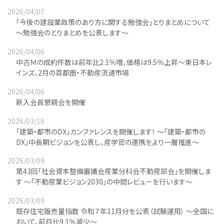
2026/04/07
「今後の建設業政策のあり方に関する勉強会」とりまとめについて
～勉強会のとりまとめを公表します～
2026/04/06
中古Ｍの成約件数は前年比2.1％増、価格は9.5％上昇～東日本レ
インズ、2月の首都圏・不動産流通市場
2026/04/06
新入会員懇親会を開催
2026/03/16
「建築・都市のDX」カンファレンスを開催します！ ～「建築・都市の
DX」中長期ビジョンを公表し、産学官の連携をより一層推進～
2026/03/09
第43回「社会資本整備審議会産業分科会不動産部会」を開催しま
す ～｢不動産業ビジョン2030｣の中間レビューを行います～
2026/03/09
既存住宅販売量指数 令和７年11月分を公表（試験運用） ～全国に
おいて、前月比9.1％減少～