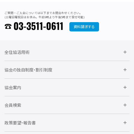
ご質問・ご入会については以下までお問合わせください。
(土曜日曜祝日はお休み。午前9時より午後5時まで受付可能)
03-3511-0611
資料請求する
全住協活用術
委員会に参加しよう
協会の独自制度・割引制度
研修に参加しよう
住宅瑕疵担保責任保険割引制度
レインズシステム利用
要望活動に参加しよう
協会案内
仲間をつくろう
全住協NET
全住協いえかるて
運営組織
入会の流れ
会員検索
不動産後見アドバイザー資格講習
トライアル会員制度
アクセス
企業会員
団体会員
政策要望・報告書
安心R住宅
会