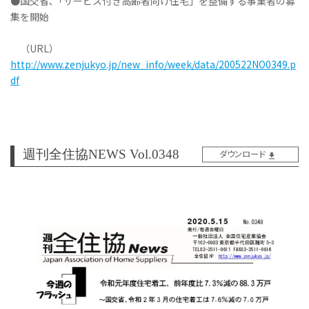
●国交省､「サービス付き高齢者向け住宅」を整備する事業者の募
集を開始
（URL）
http://www.zenjukyo.jp/new_info/week/data/200522NO0349.p
df
週刊全住協NEWS Vol.0348
ダウンロード