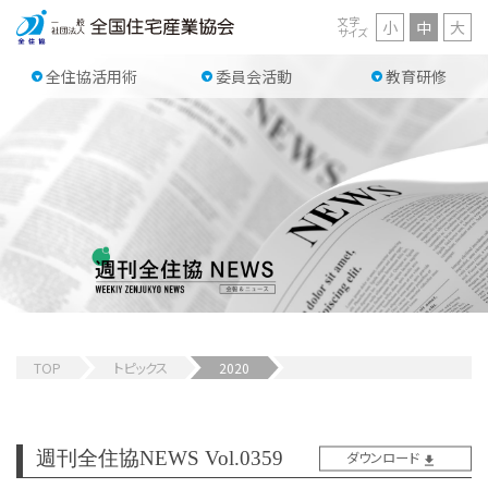
文字
小
中
大
サイズ
全住協活用術
委員会活動
教育研修
TOP
トピックス
2020
週刊全住協NEWS Vol.0359
ダウンロード