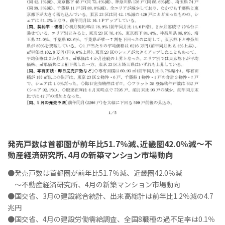
発売戸数は首都圏が前年比51.7％減、近畿圏42.0％減～不
動産経済研究所、4月の新築マンション市場動向
●発売戸数は首都圏が前年比51.7％減、近畿圏42.0％減
～不動産経済研究所、4月の新築マンション市場動向
●国交省、3月の建設総合統計、出来高総計は前年比1.2％減の4.7
兆円
●国交省、4月の建設労働需給調査、全国8職種の過不足率は0.1％