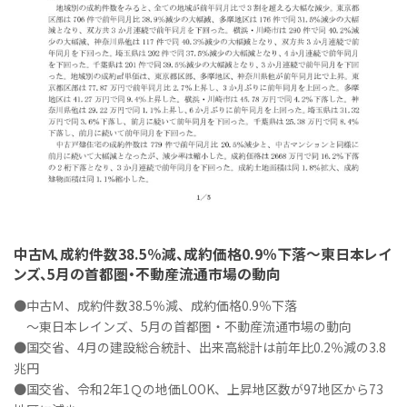
中古Ｍ、成約件数38.5％減、成約価格0.9％下落～東日本レイ
ンズ、5月の首都圏・不動産流通市場の動向
●中古Ｍ、成約件数38.5％減、成約価格0.9％下落
～東日本レインズ、5月の首都圏・不動産流通市場の動向
●国交省、4月の建設総合統計、出来高総計は前年比0.2％減の3.8
兆円
●国交省、令和2年1Ｑの地価LOOK、上昇地区数が97地区から73