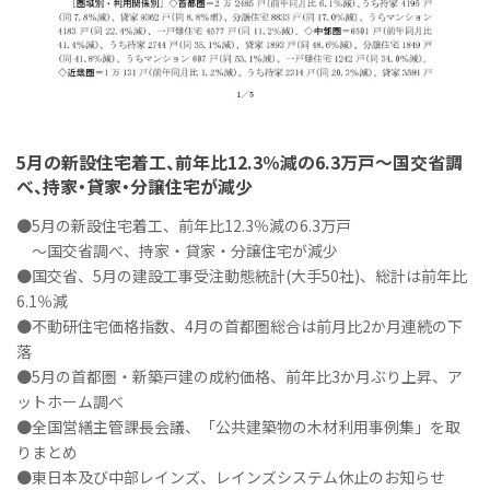
5月の新設住宅着工、前年比12.3％減の6.3万戸～国交省調
べ、持家・貸家・分譲住宅が減少
●5月の新設住宅着工、前年比12.3％減の6.3万戸
～国交省調べ、持家・貸家・分譲住宅が減少
●国交省、5月の建設工事受注動態統計(大手50社)、総計は前年比
6.1％減
●不動研住宅価格指数、4月の首都圏総合は前月比2か月連続の下
落
●5月の首都圏・新築戸建の成約価格、前年比3か月ぶり上昇、ア
ットホーム調べ
●全国営繕主管課長会議、「公共建築物の木材利用事例集」を取
りまとめ
●東日本及び中部レインズ、レインズシステム休止のお知らせ