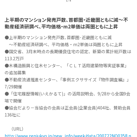
上半期のマンション発売戸数､首都圏・近畿圏ともに減～不
動産経済研調べ、平均価格・m2単価は両圏ともに上昇
●上半期のマンション発売戸数､首都圏･近畿圏ともに減
～不動産経済研調べ、平均価格・m2単価は両圏ともに上昇
●国交省、3月末時点の長期優良住宅の認定、新築の累計総戸数は
113.2万戸
●木構造振興と住木センター、「ＣＬＴ活用建築物等実証事業」
の追加募集
●不動産流通推進センター､「事例エクササイズ『物件調査編』」
7/29開催
●「住宅履歴情報(いえかるて)」の活用説明会、9/28から全国9会
場で開催
●協会だより－当協会の会員は正会員(企業会員)404社、賛助会員
136社に
（URL）
http://www.zenjukyo.jp/new_info/week/data/200722NO0358.p