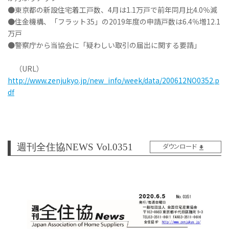
●東京都の新設住宅着工戸数、4月は1.1万戸で前年同月比4.0％減
●住金機構、「フラット35」の2019年度の申請戸数は6.4％増12.1
万戸
●警察庁から当協会に「疑わしい取引の届出に関する要請」
（URL）
http://www.zenjukyo.jp/new_info/week/data/200612NO0352.p
df
週刊全住協NEWS Vol.0351
ダウンロード