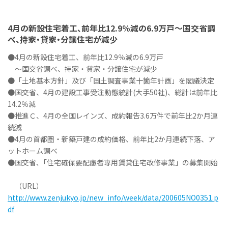
4月の新設住宅着工、前年比12.9％減の6.9万戸～国交省調
べ、持家・貸家・分譲住宅が減少
●4月の新設住宅着工、前年比12.9％減の6.9万戸
～国交省調べ、持家・貸家・分譲住宅が減少
●「土地基本方針」及び「国土調査事業十箇年計画」を閣議決定
●国交省、4月の建設工事受注動態統計(大手50社)、総計は前年比
14.2％減
●推進Ｃ、4月の全国レインズ、成約報告3.6万件で前年比2か月連
続減
●4月の首都圏・新築戸建の成約価格、前年比2か月連続下落、ア
ットホーム調べ
●国交省､「住宅確保要配慮者専用賃貸住宅改修事業」の募集開始
（URL）
http://www.zenjukyo.jp/new_info/week/data/200605NO0351.p
df