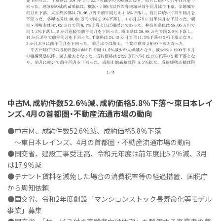
中古Ｍ、成約件数52.6％減、成約価格5.8％下落～東日本レイ
ンズ、4月の首都圏・不動産流通市場の動向
●中古Ｍ、成約件数52.6％減、成約価格5.8％下落
～東日本レインズ、4月の首都圏・不動産流通市場の動向
●国交省、建設工事受注高、令和元年度は前年度比5.2％減、3月
は17.9％減
●テナント賃料を減免した場合の消費税率等の経過措置、国税庁
から周知依頼
●国交省、令和2年度創設「マンションストック長寿命化等モデル
事業」募集