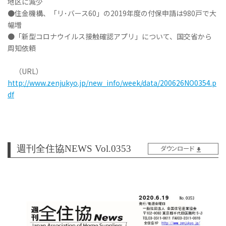
地区に減少
●住金機構、「リ･バース60」の2019年度の付保申請は980戸で大
幅増
●「新型コロナウイルス接触確認アプリ」について、国交省から
周知依頼
（URL）
http://www.zenjukyo.jp/new_info/week/data/200626NO0354.p
df
週刊全住協NEWS Vol.0353
ダウンロード