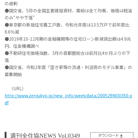
の過剰
●国交省、5月の全国主要建設資材、需給は全て均衡、価格は軽油
のみ“やや下落”
●東京都の新設住宅着工戸数、令和元年度は13.5万戸で前年度比
8.6％減
●2019年10-12月期の金融機関等の住宅ローン新規貸出額は4.9兆
円、住金機構調べ
●不動研住宅価格指数、3月の首都圏総合は前月比4か月ぶりの下
落
●国交省、令和2年度「空き家等の流通・利活用のモデル事業」の
募集開始
（URL）
http://www.zenjukyo.jp/new_info/week/data/200529NO0350.p
df
週刊全住協NEWS Vol.0349
ダウンロード