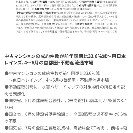
中古マンションの成約件数が前年同期比33.6％減～東日本
レインズ、4～6月の首都圏・不動産流通市場
●中古マンションの成約件数が前年同期比33.6％減
～東日本レインズ、4～6月の首都圏・不動産流通市場
●不動産取引時に、水害ハザードマップの対象物件の所在地の説
明を義務化
●国交省、5月の建設総合統計、出来高総計は前年比2.1％減の3.7
兆円
●国交省、6月の建設労働需給調査、全国8職種の過不足率は0.5％
の不足
●国交省、7月の全国主要建設資材、需給は全て“均衡”、価格は軽