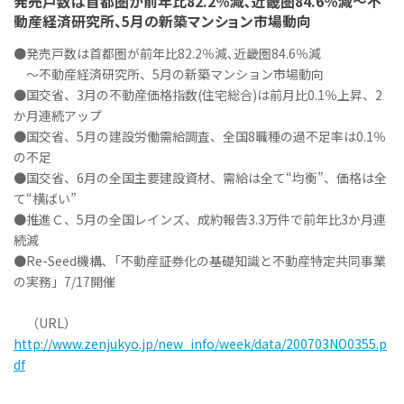
発売戸数は首都圏が前年比82.2％減､近畿圏84.6％減～不
動産経済研究所、5月の新築マンション市場動向
●発売戸数は首都圏が前年比82.2％減､近畿圏84.6％減
～不動産経済研究所、5月の新築マンション市場動向
●国交省、3月の不動産価格指数(住宅総合)は前月比0.1％上昇、2
か月連続アップ
●国交省、5月の建設労働需給調査、全国8職種の過不足率は0.1％
の不足
●国交省、6月の全国主要建設資材、需給は全て“均衡”、価格は全
て“横ばい”
●推進Ｃ、5月の全国レインズ、成約報告3.3万件で前年比3か月連
続減
●Re-Seed機構､「不動産証券化の基礎知識と不動産特定共同事業
の実務」7/17開催
（URL）
http://www.zenjukyo.jp/new_info/week/data/200703NO0355.p
df