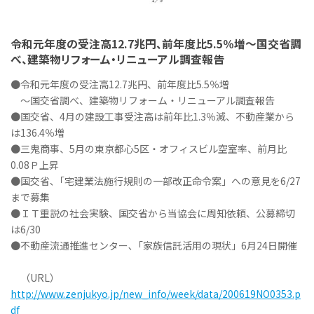
令和元年度の受注高12.7兆円、前年度比5.5％増～国交省調
べ、建築物リフォーム・リニューアル調査報告
●令和元年度の受注高12.7兆円、前年度比5.5％増
～国交省調べ、建築物リフォーム・リニューアル調査報告
●国交省、4月の建設工事受注高は前年比1.3％減、不動産業から
は136.4％増
●三鬼商事、5月の東京都心5区・オフィスビル空室率、前月比
0.08Ｐ上昇
●国交省､「宅建業法施行規則の一部改正命令案」への意見を6/27
まで募集
●ＩＴ重説の社会実験、国交省から当協会に周知依頼、公募締切
は6/30
●不動産流通推進センター､「家族信託活用の現状」6月24日開催
（URL）
http://www.zenjukyo.jp/new_info/week/data/200619NO0353.p
df