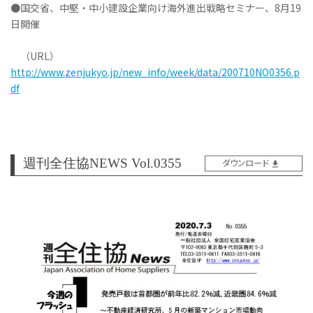
●国交省、中堅・中小建設企業向け海外進出戦略セミナー、8月19
日開催
（URL）
http://www.zenjukyo.jp/new_info/week/data/200710NO0356.p
df
週刊全住協NEWS Vol.0355
ダウンロード