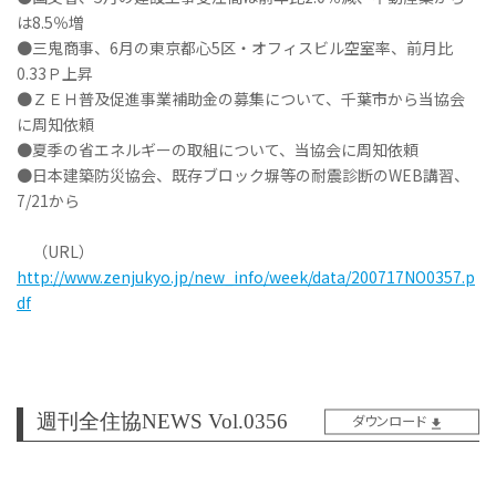
は8.5％増
●三鬼商事、6月の東京都心5区・オフィスビル空室率、前月比
0.33Ｐ上昇
●ＺＥＨ普及促進事業補助金の募集について、千葉市から当協会
に周知依頼
●夏季の省エネルギーの取組について、当協会に周知依頼
●日本建築防災協会、既存ブロック塀等の耐震診断のWEB講習、
7/21から
（URL）
http://www.zenjukyo.jp/new_info/week/data/200717NO0357.p
df
週刊全住協NEWS Vol.0356
ダウンロード