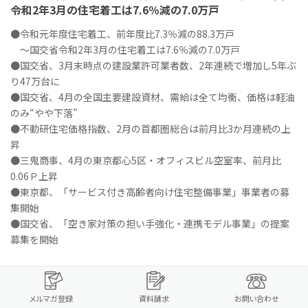
令和2年3月の住宅着工は7.6％減の7.0万戸
●令和元年度住宅着工、前年度比7.3％減の88.3万戸
～国交省令和2年3月の住宅着工は7.6％減の7.0万戸
●国交省、3月末時点の建設業許可業者数、2年連続で増加し5年ぶ
り47万台に
●国交省、4月の全国主要建設資材、需給は全て均衡、価格は軽油
のみ“やや下落”
●不動研住宅価格指数、2月の首都圏総合は前月比3か月連続の上
昇
●三鬼商事、4月の東京都心5区・オフィスビル空室率、前月比
0.06Ｐ上昇
●東京都、「サービス付き高齢者向け住宅整備事業」事業者の募
集開始
●国交省、「空き家対策の担い手強化・連携モデル事業」の提案
募集を開始
（URL）
http://www.zenjukyo.jp/new_info/week/data/200515NO0348.p
メルマガ登録
資料請求
お問い合わせ
df