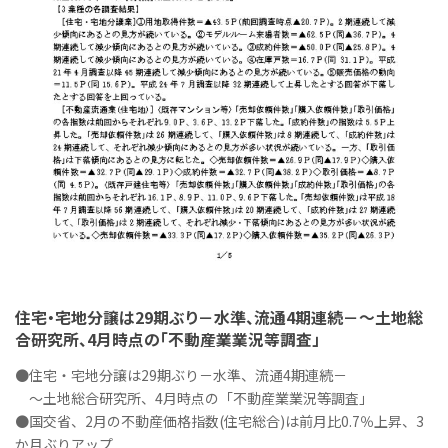
住宅・宅地分譲は29期ぶり－水準、流通4期連続－～土地総
合研究所、4月時点の「不動産業業況等調査」
●住宅・宅地分譲は29期ぶり－水準、流通4期連続－
～土地総合研究所、4月時点の「不動産業業況等調査」
●国交省、2月の不動産価格指数(住宅総合)は前月比0.7％上昇、3
か月ぶりアップ