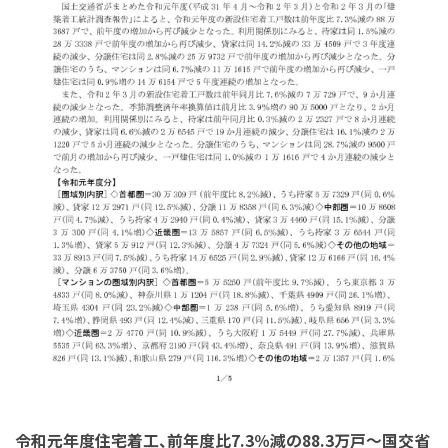
令和元年度住宅着工、前年度比7.3％減の88.3万戸～国交省