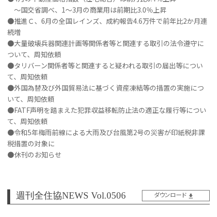
～国交省調べ、1～3月の商業用は前期比3.0％上昇
●推進Ｃ、6月の全国レインズ、成約報告4.6万件で前年比2か月連
続増
●大量破壊兵器関連計画等関係者等と関連する取引の法令遵守に
ついて、周知依頼
●タリバーン関係者等と関連すると疑われる取引の届出等につい
て、周知依頼
●外国為替及び外国貿易法に基づく資産凍結等の措置の実施につ
いて、周知依頼
●FATF声明を踏まえた犯罪収益移転防止法の適正な履行等につい
て、周知依頼
●令和5年梅雨前線による大雨及び台風第2号の災害が印紙税非課
税措置の対象に
●休刊のお知らせ
週刊全住協NEWS Vol.0506
ダウンロード