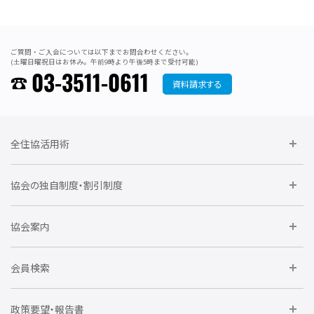
ご質問・ご入会については以下までお問合わせください。
(土曜日曜祝日はお休み。午前9時より午後5時まで受付可能)
03-3511-0611
資料請求する
全住協活用術
委員会に参加しよう
協会の独自制度・割引制度
研修に参加しよう
住宅瑕疵担保責任保険割引制度
レインズシステム利用
要望活動に参加しよう
協会案内
仲間をつくろう
全住協NET
全住協いえかるて
運営組織
入会の流れ
会員検索
不動産後見アドバイザー資格講習
トライアル会員制度
アクセス
企業会員
団体会員
政策要望・報告書
安心R住宅
会