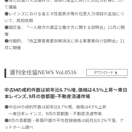
●液化石油ガス流通ＷＧ、商慣行是正に向けた対応方針等につい
て議論
●レインズにおける省エネ性能表示等の任意入力項目の追加につ
いて、周知依頼
●国交省、「一人親方の適正な働き方に関する説明会」11月に開
催
●内閣府、「改正障害者差別解消法に係る事業者向け説明会」11
月に開催
週刊全住協NEWS Vol.0516
ダウンロード
中古Ｍの成約件数は前年比6.7％増、価格は4.5％上昇～東日
本レインズ、9月の首都圏・不動産流通市場
●中古Ｍの成約件数は前年比6.7％増、価格は4.5％上昇
～東日本レインズ、9月の首都圏・不動産流通市場
●8月の首都圏・新築戸建の平均登録価格は前月比0.2％下落、ア
ットホーム調べ