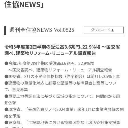
住協NEWS」
週刊全住協NEWS Vol.0525
ダウンロード
令和5年度第2四半期の受注高3.6兆円、22.9％増 ～国交省
調べ、建築物リフォーム・リニューアル調査報告
●令和5年度第2四半期の受注高3.6兆円、22.9％増
～国交省調べ、建築物リフォーム・リニューアル調査報告
●国交省、8月の不動産価格指数（住宅総合）は前月比0.5％上昇
●建築物の重量化対応に必要な壁量等の基準見直し案等につい
て、意見募集
●重要土地等調査法に基づく区域の指定について、内閣府から周
知依頼
●環境省、「先進的窓リノベ2024事業」来年1月に事業者登録の開
始を予定
●東京都、「工場跡地等における持続可能な土壌汚染対策支援事