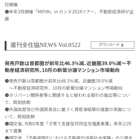
日開催
●来年3月開催「MIPIM」in カンヌ2024ツアー、不動産経済研が企
画
週刊全住協NEWS Vol.0522
ダウンロード
発売戸数は首都圏が前年比46.3％減、近畿圏39.0％減～不
動産経済研究所、10月の新築分譲マンション市場動向
●発売戸数は首都圏が前年比46.3％減、近畿圏39.0％減
～不動産経済研究所、10月の新築分譲マンション市場動向
●タリバーン関係者等と関連すると疑われる取引の届出等につい
て、周知依頼
●外国為替及び外国貿易法に基づく資産凍結等の措置の実施につ
いて、周知依頼
●国交省､令和5年度「子育て支援型共同住宅推進事業」来年2/29
まで募集
●国交省､「不動産取引における不動産ID活用社会実験」の公募を