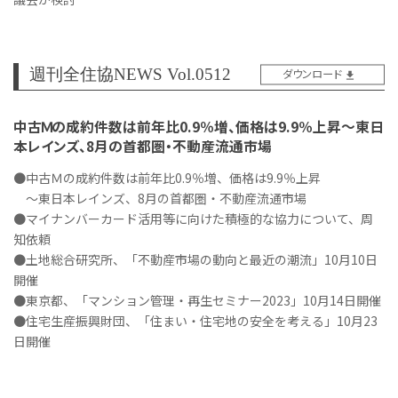
週刊全住協NEWS Vol.0512
ダウンロード
中古Ｍの成約件数は前年比0.9％増、価格は9.9％上昇～東日
本レインズ、8月の首都圏・不動産流通市場
●中古Ｍの成約件数は前年比0.9％増、価格は9.9％上昇
～東日本レインズ、8月の首都圏・不動産流通市場
●マイナンバーカード活用等に向けた積極的な協力について、周
知依頼
●土地総合研究所、「不動産市場の動向と最近の潮流」10月10日
開催
●東京都、「マンション管理・再生セミナー2023」10月14日開催
●住宅生産振興財団、「住まい・住宅地の安全を考える」10月23
日開催