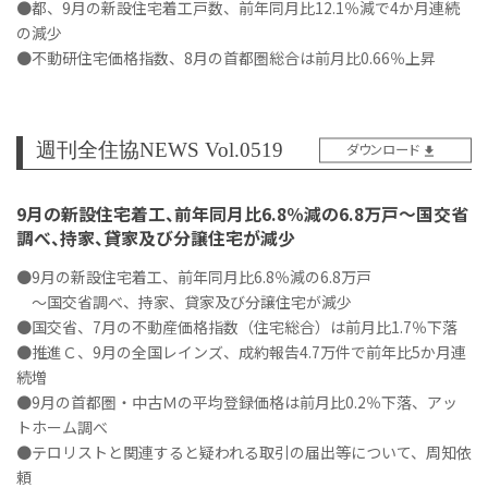
●都、9月の新設住宅着工戸数、前年同月比12.1％減で4か月連続
の減少
●不動研住宅価格指数、8月の首都圏総合は前月比0.66％上昇
週刊全住協NEWS Vol.0519
ダウンロード
9月の新設住宅着工、前年同月比6.8％減の6.8万戸～国交省
調べ、持家、貸家及び分譲住宅が減少
●9月の新設住宅着工、前年同月比6.8％減の6.8万戸
～国交省調べ、持家、貸家及び分譲住宅が減少
●国交省、7月の不動産価格指数（住宅総合）は前月比1.7％下落
●推進Ｃ、9月の全国レインズ、成約報告4.7万件で前年比5か月連
続増
●9月の首都圏・中古Ｍの平均登録価格は前月比0.2％下落、アッ
トホーム調べ
●テロリストと関連すると疑われる取引の届出等について、周知依
頼