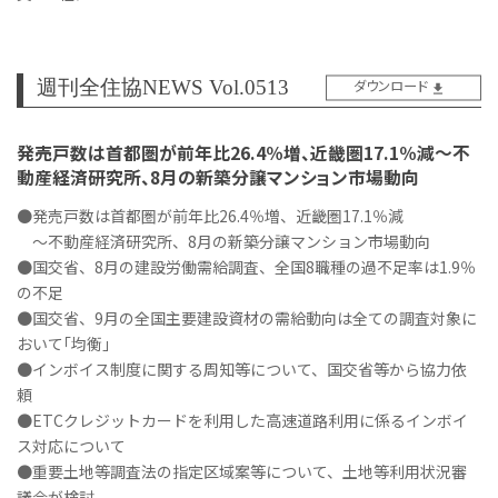
週刊全住協NEWS Vol.0513
ダウンロード
発売戸数は首都圏が前年比26.4％増、近畿圏17.1％減～不
動産経済研究所、8月の新築分譲マンション市場動向
●発売戸数は首都圏が前年比26.4％増、近畿圏17.1％減
～不動産経済研究所、8月の新築分譲マンション市場動向
●国交省、8月の建設労働需給調査、全国8職種の過不足率は1.9％
の不足
●国交省、9月の全国主要建設資材の需給動向は全ての調査対象に
おいて｢均衡｣
●インボイス制度に関する周知等について、国交省等から協力依
頼
●ETCクレジットカードを利用した高速道路利用に係るインボイ
ス対応について
●重要土地等調査法の指定区域案等について、土地等利用状況審
議会が検討