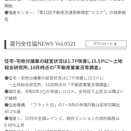
開始
●推進センター､「第11回不動産流通実務検定“スコア”」の結果報
告
週刊全住協NEWS Vol.0521
ダウンロード
住宅・宅地分譲業の経営状況は1.7Ｐ改善し15.5Ｐに～土地
総合研究所、10月時点の「不動産業業況等調査」
●住宅・宅地分譲業の経営状況は1.7Ｐ改善し15.5Ｐに
～土地総合研究所、10月時点の「不動産業業況等調査」
●国交省、令和5年3Ｑの地価ＬＯＯＫ、全地区で上昇又は横ばい
が継続
●住金機構、「フラット35」の7～9月の申請戸数は前年同期比
40.2％減
●推進Ｃ、10月の全国レインズ、既存マンションの成約価格は
8.48％上昇