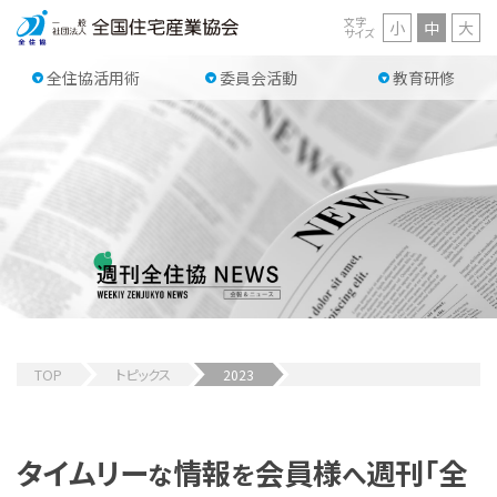
文字
小
中
大
サイズ
全住協活用術
委員会活動
教育研修
TOP
トピックス
2023
タイムリー
情報
会員様
週刊「全
な
を
へ