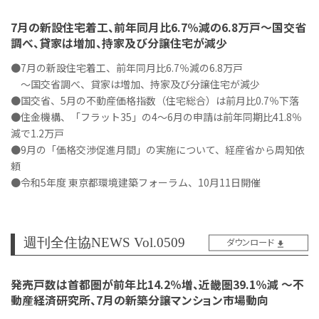
7月の新設住宅着工、前年同月比6.7％減の6.8万戸～国交省
調べ、貸家は増加、持家及び分譲住宅が減少
●7月の新設住宅着工、前年同月比6.7％減の6.8万戸
～国交省調べ、貸家は増加、持家及び分譲住宅が減少
●国交省、5月の不動産価格指数（住宅総合）は前月比0.7％下落
●住金機構、「フラット35」の4～6月の申請は前年同期比41.8％
減で1.2万戸
●9月の「価格交渉促進月間」の実施について、経産省から周知依
頼
●令和5年度 東京都環境建築フォーラム、10月11日開催
週刊全住協NEWS Vol.0509
ダウンロード
発売戸数は首都圏が前年比14.2％増、近畿圏39.1％減 ～不
動産経済研究所、7月の新築分譲マンション市場動向