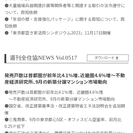
●大量破壊兵器関連計画等関係者等と関連する取引の法令遵守に
ついて、周知依頼
●「年収の壁・支援強化パッケージ」に関する周知について、周
知依頼
●「東京都空き家活用シンポジウム2023」11月17日開催
週刊全住協NEWS Vol.0517
ダウンロード
発売戸数は首都圏が前年比4.1％増、近畿圏4.6％増～不動
産経済研究所、9月の新築分譲マンション市場動向
●発売戸数は首都圏が前年比4.1％増、近畿圏4.6％増
～不動産経済研究所、9月の新築分譲マンション市場動向
●国交省、改正建築基準法・改正建築物省エネ法説明会を追加開
催
●三鬼商事、9月の東京都心5区・オフィスビル空室率、前月比
0.25Ｐ低下