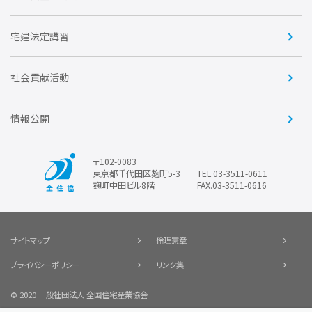
賛助会員
住宅・土地税制改正要望
住宅金融支援機構の要望
宅建法定講習
全住協ビジネスショップ
優良事業表彰
報告書
社会貢献活動
情報公開
〒102-0083
東京都千代田区麹町5-3
TEL.03-3511-0611
麹町中田ビル8階
FAX.03-3511-0616
サイトマップ
倫理憲章
プライバシーポリシー
リンク集
© 2020 一般社団法人 全国住宅産業協会