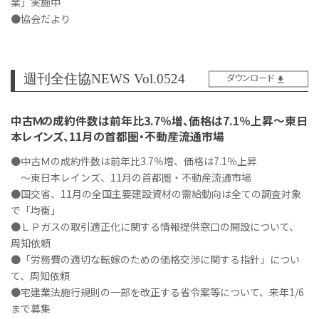
業」実施中
●協会だより
週刊全住協NEWS Vol.0524
ダウンロード
中古Ｍの成約件数は前年比3.7％増、価格は7.1％上昇～東日
本レインズ、11月の首都圏・不動産流通市場
●中古Ｍの成約件数は前年比3.7％増、価格は7.1％上昇
～東日本レインズ、11月の首都圏・不動産流通市場
●国交省、11月の全国主要建設資材の需給動向は全ての調査対象
で「均衡」
●ＬＰガスの取引適正化に関する情報提供窓口の開設について、
周知依頼
●「労務費の適切な転嫁のための価格交渉に関する指針」につい
て、周知依頼
●宅建業法施行規則の一部を改正する省令案等について、来年1/6
まで募集