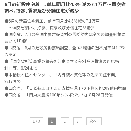
6月の新設住宅着工、前年同月比4.8％減の7.1万戸～国交省
調べ、持家、貸家及び分譲住宅が減少
●6月の新設住宅着工、前年同月比4.8％減の7.1万戸
～国交省調べ、持家、貸家及び分譲住宅が減少
●国交省、7月の全国主要建設資材の需給動向は全ての調査対象に
おいて｢均衡｣
●国交省、6月の建設労働需給調査、全国8職種の過不足率は1.7％
の不足
●「国交省所管事業の障害を理由とする差別解消推進の対応指
針」等、8/24まで
●木構振と住木センター、「内外装木質化等の効果実証事業」
8/17まで
●国交省、「こどもエコすまい支援事業」の予算を約209億円増額
●国交省、「関東大震災100年シンポジウム」8月28日開催
1 / 3
1
2
3
次へ ›