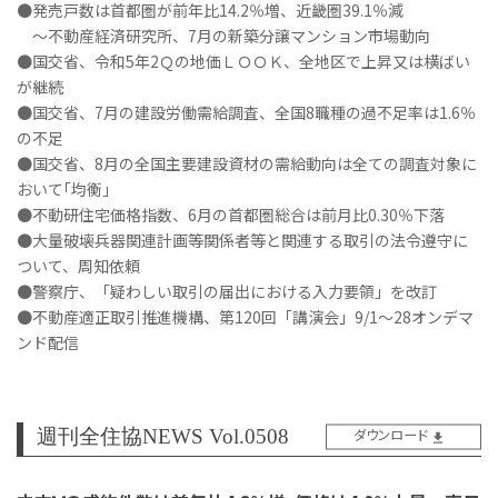
●発売戸数は首都圏が前年比14.2％増、近畿圏39.1％減
～不動産経済研究所、7月の新築分譲マンション市場動向
●国交省、令和5年2Ｑの地価ＬＯＯＫ、全地区で上昇又は横ばい
が継続
●国交省、7月の建設労働需給調査、全国8職種の過不足率は1.6％
の不足
●国交省、8月の全国主要建設資材の需給動向は全ての調査対象に
おいて｢均衡｣
●不動研住宅価格指数、6月の首都圏総合は前月比0.30％下落
●大量破壊兵器関連計画等関係者等と関連する取引の法令遵守に
ついて、周知依頼
●警察庁、「疑わしい取引の届出における入力要領」を改訂
●不動産適正取引推進機構、第120回「講演会」9/1～28オンデマ
ンド配信
週刊全住協NEWS Vol.0508
ダウンロード