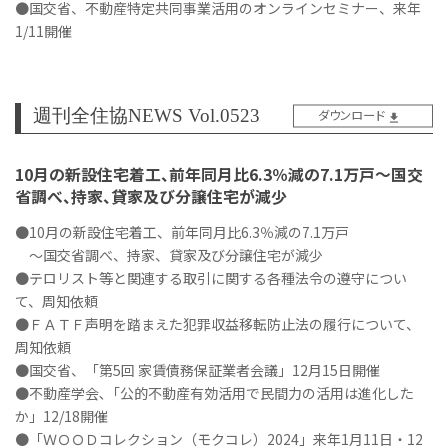
●国交省、不動産特定共同事業活用のオンラインセミナー、来年
1/11開催
週刊全住協NEWS Vol.0523
ダウンロード
10月の新設住宅着工、前年同月比6.3％減の7.1万戸～国交
省調べ、持家、貸家及び分譲住宅が減少
●10月の新設住宅着工、前年同月比6.3％減の7.1万戸
～国交省調べ、持家、貸家及び分譲住宅が減少
●テロリスト等と関連する取引に関する各種法令の遵守につい
て、周知依頼
●ＦＡＴＦ声明を踏まえた犯罪収益移転防止法の履行について、
周知依頼
●国交省、「第5回 家賃債務保証業者会議」12月15日開催
●不動産学会､「公的不動産有効活用で民間力の活用は進化した
か」12/18開催
●「ＷＯＯＤコレクション（モクコレ）2024」来年1月11日・12