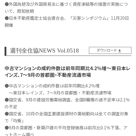
●外国為替及び外国貿易法に基づく資産凍結等の措置の実施につ
いて、周知依頼
●日本不動産鑑定士協会連合会、「災害シンポジウム」11月20日
開催
週刊全住協NEWS Vol.0518
ダウンロード
中古マンションの成約件数は前年同期比4.2％増～東日本レ
インズ、7～9月の首都圏・不動産流通市場
●中古マンションの成約件数は前年同期比4.2％増
～東日本レインズ、7～9月の首都圏・不動産流通市場
●国交省、9月の建設労働需給調査、全国8職種の過不足率は2.1％
の不足
●国交省、10月の全国主要建設資材の需給動向は全ての調査対象
で「均衡」
●9月の首都圏・新築戸建の平均登録価格は前月比0.1％下落、ア
ットホーム調べ