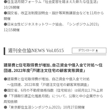
●住生活月間フォーラム「社会変容を踏まえた新たな住生活」
10/26開催
●国交省、改正法制度説明会・設計等実務講習会などを11月から
開催
●日米女性ビジネスネットワーク協会、「シンポジウム2023」
12/15開催
週刊全住協NEWS Vol.0515
ダウンロード
建築費と住宅取得費が増加、自己資金や借入金で対処～住
団連、2022年度「戸建注文住宅の顧客実態調査」
●建築費と住宅取得費が増加、自己資金や借入金で対処
～住団連、2022年度「戸建注文住宅の顧客実態調査」
●国交省、6月の不動産価格指数（住宅総合）は前月比1.7％上昇
●「下請取引適正化推進月間」について、公取と中小企業庁から
周知依頼
●「東京都住生活シンポジウム2023」10月27日開催