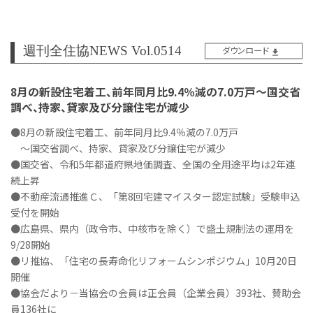
週刊全住協NEWS Vol.0514
ダウンロード
8月の新設住宅着工、前年同月比9.4％減の7.0万戸～国交省
調べ、持家、貸家及び分譲住宅が減少
●8月の新設住宅着工、前年同月比9.4％減の7.0万戸
～国交省調べ、持家、貸家及び分譲住宅が減少
●国交省、令和5年都道府県地価調査、全国の全用途平均は2年連
続上昇
●不動産流通推進Ｃ、「第8回宅建マイスター認定試験」受験申込
受付を開始
●広島県、県内（政令市、中核市を除く）で盛土規制法の運用を
9/28開始
●リ推協、「住宅の長寿命化リフォームシンポジウム」10月20日
開催
●協会だより－当協会の会員は正会員（企業会員）393社、賛助会
員136社に