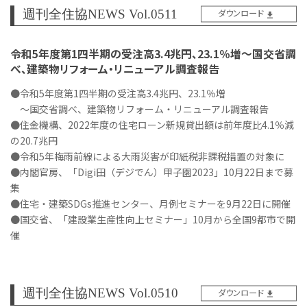
週刊全住協NEWS Vol.0511
ダウンロード
令和5年度第1四半期の受注高3.4兆円、23.1％増～国交省調
べ、建築物リフォーム・リニューアル調査報告
●令和5年度第1四半期の受注高3.4兆円、23.1％増
～国交省調べ、建築物リフォーム・リニューアル調査報告
●住金機構、2022年度の住宅ローン新規貸出額は前年度比4.1％減
の20.7兆円
●令和5年梅雨前線による大雨災害が印紙税非課税措置の対象に
●内閣官房、「Digi田（デジでん）甲子園2023」10月22日まで募
集
●住宅・建築SDGs推進センター、月例セミナーを9月22日に開催
●国交省、「建設業生産性向上セミナー」10月から全国9都市で開
催
週刊全住協NEWS Vol.0510
ダウンロード