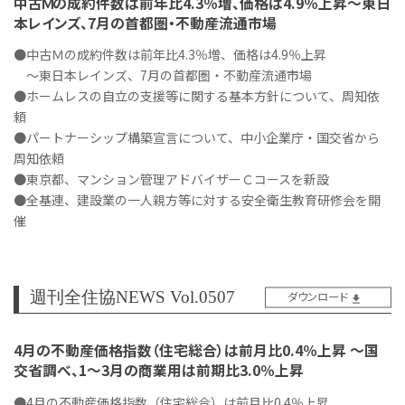
中古Ｍの成約件数は前年比4.3％増、価格は4.9％上昇～東日
本レインズ、7月の首都圏・不動産流通市場
●中古Ｍの成約件数は前年比4.3％増、価格は4.9％上昇
～東日本レインズ、7月の首都圏・不動産流通市場
●ホームレスの自立の支援等に関する基本方針について、周知依
頼
●パートナーシップ構築宣言について、中小企業庁・国交省から
周知依頼
●東京都、マンション管理アドバイザーＣコースを新設
●全基連、建設業の一人親方等に対する安全衛生教育研修会を開
催
週刊全住協NEWS Vol.0507
ダウンロード
4月の不動産価格指数（住宅総合）は前月比0.4％上昇 ～国
交省調べ、1～3月の商業用は前期比3.0％上昇
●4月の不動産価格指数（住宅総合）は前月比0.4％上昇