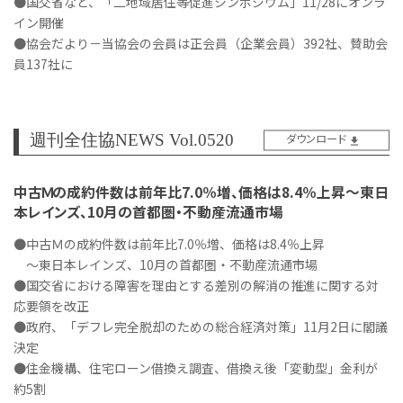
●国交省など、「二地域居住等促進シンポジウム」11/28にオンラ
イン開催
●協会だより－当協会の会員は正会員（企業会員）392社、賛助会
員137社に
週刊全住協NEWS Vol.0520
ダウンロード
中古Ｍの成約件数は前年比7.0％増、価格は8.4％上昇～東日
本レインズ、10月の首都圏・不動産流通市場
●中古Ｍの成約件数は前年比7.0％増、価格は8.4％上昇
～東日本レインズ、10月の首都圏・不動産流通市場
●国交省における障害を理由とする差別の解消の推進に関する対
応要領を改正
●政府、「デフレ完全脱却のための総合経済対策」11月2日に閣議
決定
●住金機構、住宅ローン借換え調査、借換え後「変動型」金利が
約5割