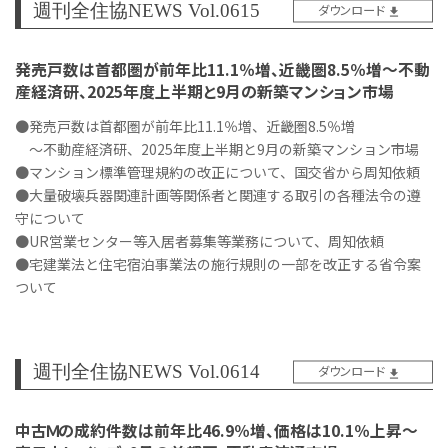
週刊全住協NEWS Vol.0615
ダウンロード
発売戸数は首都圏が前年比11.1％増、近畿圏8.5％増～不動
産経済研、2025年度上半期と9月の新築マンション市場
●発売戸数は首都圏が前年比11.1％増、近畿圏8.5％増
～不動産経済研、2025年度上半期と9月の新築マンション市場
●マンション標準管理規約の改正について、国交省から周知依頼
●大量破壊兵器関連計画等関係者と関連する取引の各種法令の遵
守について
●UR営業センター等入居者募集等業務について、周知依頼
●宅建業法と住宅宿泊事業法の施行規則の一部を改正する省令案
ついて
週刊全住協NEWS Vol.0614
ダウンロード
中古Ｍの成約件数は前年比46.9％増、価格は10.1％上昇～