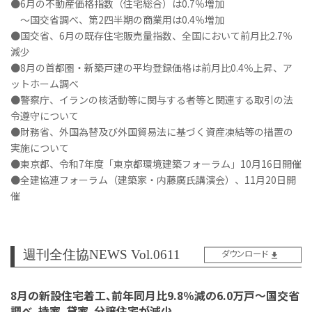
●6月の不動産価格指数（住宅総合）は0.7％増加
～国交省調べ、第2四半期の商業用は0.4％増加
●国交省、6月の既存住宅販売量指数、全国において前月比2.7％
減少
●8月の首都圏・新築戸建の平均登録価格は前月比0.4％上昇、ア
ットホーム調べ
●警察庁、イランの核活動等に関与する者等と関連する取引の法
令遵守について
●財務省、外国為替及び外国貿易法に基づく資産凍結等の措置の
実施について
●東京都、令和7年度「東京都環境建築フォーラム」10月16日開催
●全建協連フォーラム（建築家・内藤廣氏講演会）、11月20日開
催
週刊全住協NEWS Vol.0611
ダウンロード
8月の新設住宅着工、前年同月比9.8％減の6.0万戸～国交省
調べ、持家、貸家、分譲住宅が減少