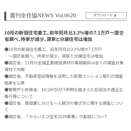
週刊全住協NEWS Vol.0620
ダウンロード
10月の新設住宅着工、前年同月比3.2％増の7.1万戸～国交
省調べ、持家が減少、貸家と分譲住宅は増加
●10月の新設住宅着工、前年同月比3.2％増の7.1万戸
～国交省調べ、持家が減少、貸家と分譲住宅は増加
●国交省、11月の全国主要建設資材の需給動向は全ての調査対象
資材で均衡
●国交省、不動産登記情報を活用した新築マンション取引の調査
結果を公表
●警察庁と財務省、10/24付FATF声明を踏まえた犯収法の適正な
履行等について
●国交省、建設業における一人親方の働き方に関する調査につい
て
●国交省、「みらいエコ住宅2026事業」の創設について