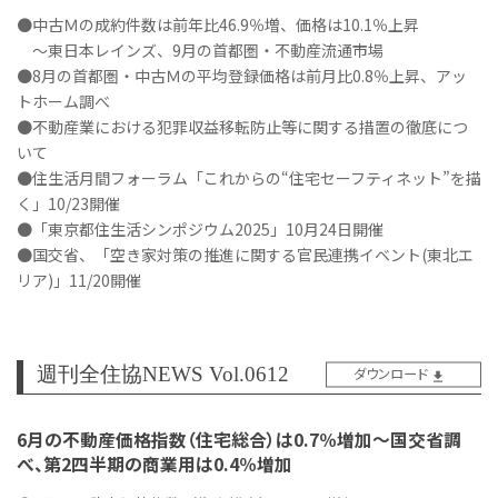
●中古Ｍの成約件数は前年比46.9％増、価格は10.1％上昇
～東日本レインズ、9月の首都圏・不動産流通市場
●8月の首都圏・中古Ｍの平均登録価格は前月比0.8％上昇、アッ
トホーム調べ
●不動産業における犯罪収益移転防止等に関する措置の徹底につ
いて
●住生活月間フォーラム「これからの“住宅セーフティネット”を描
く」10/23開催
●「東京都住生活シンポジウム2025」10月24日開催
●国交省、「空き家対策の推進に関する官民連携イベント(東北エ
リア)」11/20開催
週刊全住協NEWS Vol.0612
ダウンロード
6月の不動産価格指数（住宅総合）は0.7％増加～国交省調
べ、第2四半期の商業用は0.4％増加