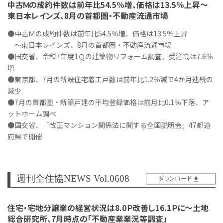
中古Ｍの成約件数は前年比54.5％増、価格は13.5％上昇～
東日本レインズ、8月の首都圏・不動産流通市場
●中古Ｍの成約件数は前年比54.5％増、価格は13.5％上昇
～東日本レインズ、8月の首都圏・不動産流通市場
●国交省、令和7年度1Ｑの建築物リフォーム調査、受注高は7.6％
増
●東京都、7月の新設住宅着工戸数は前年比1.2％減で4か月連続の
減少
●7月の首都圏・新築戸建の平均登録価格は前月比0.1％下落、ア
ットホーム調べ
●国交省、「改正マンション関係法に関する全国説明会」47都道
府県で開催
週刊全住協NEWS Vol.0608
ダウンロード
住宅・宅地分譲業の経営状況は8.0Ｐ改善し16.1Ｐに～土地
総合研究所、7月時点の「不動産業業況等調査」