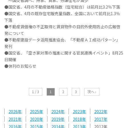
～国交省調べ、持家、貸家、分譲住宅が減少
●国交省、4月の不動産価格指数（住宅総合）は前月比3.2％下落
●国交省、4月の既存住宅販売量指数、全国において前月比1.3％
下落
●不動産賃借権の不正取得と賃貸物件の目的外使用防止の広報啓
発について
●不動産建設データ活用推進協会、「不動産ＡＩ成功パターン」
発刊
●国交省、「空き家対策の推進に関する官民連携イベント」8月25
日開催
●休刊のお知らせ
1 / 3
1
2
3
次へ ›
2026
2025
2024
2023
2022
2021
2020
2019
2018
2017
2016
2015
2014
2013
2012