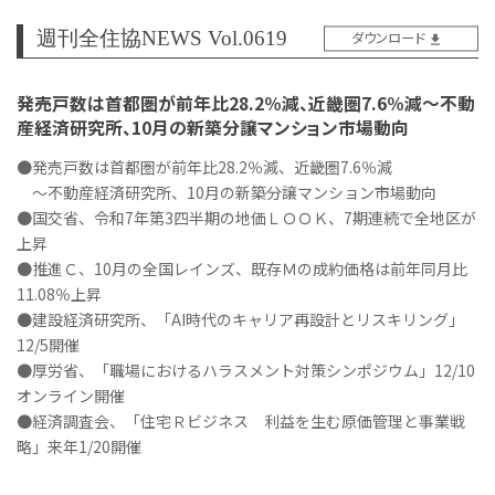
週刊全住協NEWS Vol.0619
ダウンロード
発売戸数は首都圏が前年比28.2％減、近畿圏7.6％減～不動
産経済研究所、10月の新築分譲マンション市場動向
●発売戸数は首都圏が前年比28.2％減、近畿圏7.6％減
～不動産経済研究所、10月の新築分譲マンション市場動向
●国交省、令和7年第3四半期の地価ＬＯＯＫ、7期連続で全地区が
上昇
●推進Ｃ、10月の全国レインズ、既存Ｍの成約価格は前年同月比
11.08％上昇
●建設経済研究所、「AI時代のキャリア再設計とリスキリング」
12/5開催
●厚労省、「職場におけるハラスメント対策シンポジウム」12/10
オンライン開催
●経済調査会、「住宅Ｒビジネス 利益を生む原価管理と事業戦
略」来年1/20開催