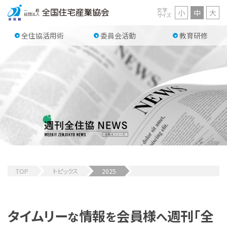
文字
小
中
大
サイズ
全住協活用術
委員会活動
教育研修
TOP
トピックス
2025
タイムリー
情報
会員様
週刊「全
な
を
へ