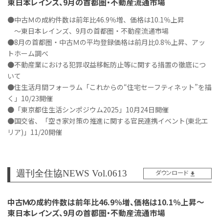
東日本レインズ、9月の首都圏・不動産流通市場
●中古Ｍの成約件数は前年比46.9％増、価格は10.1％上昇
～東日本レインズ、9月の首都圏・不動産流通市場
●8月の首都圏・中古Ｍの平均登録価格は前月比0.8％上昇、アッ
トホーム調べ
●不動産業における犯罪収益移転防止等に関する措置の徹底につ
いて
●住生活月間フォーラム「これからの“住宅セーフティネット”を描
く」10/23開催
●「東京都住生活シンポジウム2025」10月24日開催
●国交省、「空き家対策の推進に関する官民連携イベント(東北エ
リア)」11/20開催
週刊全住協NEWS Vol.0613
ダウンロード
中古Ｍの成約件数は前年比46.9％増、価格は10.1％上昇～
東日本レインズ、9月の首都圏・不動産流通市場