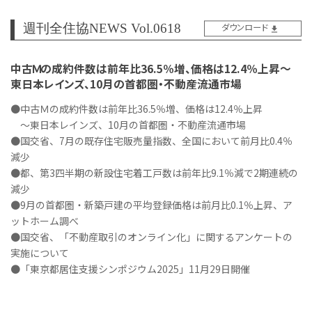
週刊全住協NEWS Vol.0618
ダウンロード
中古Ｍの成約件数は前年比36.5％増、価格は12.4％上昇～
東日本レインズ、10月の首都圏・不動産流通市場
●中古Ｍの成約件数は前年比36.5％増、価格は12.4％上昇
～東日本レインズ、10月の首都圏・不動産流通市場
●国交省、7月の既存住宅販売量指数、全国において前月比0.4％
減少
●都、第3四半期の新設住宅着工戸数は前年比9.1％減で2期連続の
減少
●9月の首都圏・新築戸建の平均登録価格は前月比0.1％上昇、ア
ットホーム調べ
●国交省、「不動産取引のオンライン化」に関するアンケートの
実施について
●「東京都居住支援シンポジウム2025」11月29日開催