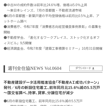
●中古Ｍの成約件数は前年比24.6％増、価格は5.0％上昇
～東日本レインズ、7月の首都圏・不動産流通市場
●6月の首都圏・新築戸建の平均登録価格は前月比0.5％上昇、ア
ットホーム調べ
●消費者庁、令和7年度「消費者志向経営優良事例表彰」の募集を
開始
●不動産学会、「進化するワークプレイス、ストック化するオフ
ィスビル」9/5開催
●経済調査会、令和7年度「建築工事積算セミナー」10月31日開催
週刊全住協NEWS Vol.0604
ダウンロード
不動産建設データ活用推進協会「不動産ＡＩ成功パターン」
発刊／6月の新設住宅着工、前年同月比15.6％減の5.5万戸
～国交省調べ、持家、貸家、分譲住宅が減少
●6月の新設住宅着工、前年同月比15.6％減の5.5万戸