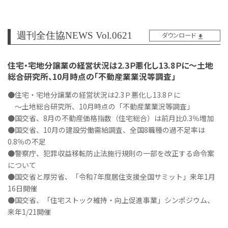
週刊全住協NEWS Vol.0621
ダウンロード
住宅・宅地分譲業の経営状況は2.3Ｐ悪化し13.8Ｐに～土地
総合研究所、10月時点の「不動産業業況等調査」
●住宅・宅地分譲業の経営状況は2.3Ｐ悪化し13.8Ｐに
～土地総合研究所、10月時点の「不動産業業況等調査」
●国交省、8月の不動産価格指数（住宅総合）は前月比0.3％増加
●国交省、10月の建設労働需給調査、全国8職種の過不足率は
0.8％の不足
●警察庁、犯罪収益移転防止法施行規則の一部を改正する命令案
について
●国交省と厚労省、「令和7年度居住支援全国サミット」来年1月
16日開催
●国交省、「住宅ストック維持・向上促進事業」シンポジウム、
来年1/21開催