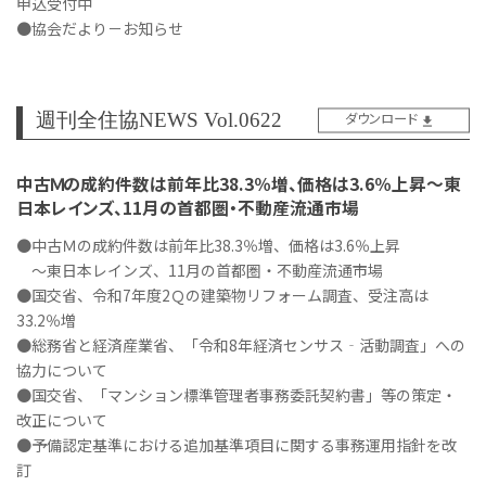
申込受付中
●協会だより－お知らせ
週刊全住協NEWS Vol.0622
ダウンロード
中古Ｍの成約件数は前年比38.3％増、価格は3.6％上昇～東
日本レインズ、11月の首都圏・不動産流通市場
●中古Ｍの成約件数は前年比38.3％増、価格は3.6％上昇
～東日本レインズ、11月の首都圏・不動産流通市場
●国交省、令和7年度2Ｑの建築物リフォーム調査、受注高は
33.2％増
●総務省と経済産業省、「令和8年経済センサス‐活動調査」への
協力について
●国交省、「マンション標準管理者事務委託契約書」等の策定・
改正について
●予備認定基準における追加基準項目に関する事務運用指針を改
訂