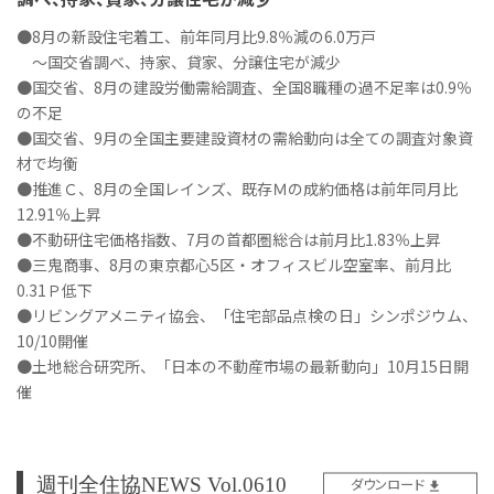
●8月の新設住宅着工、前年同月比9.8％減の6.0万戸
～国交省調べ、持家、貸家、分譲住宅が減少
●国交省、8月の建設労働需給調査、全国8職種の過不足率は0.9％
の不足
●国交省、9月の全国主要建設資材の需給動向は全ての調査対象資
材で均衡
●推進Ｃ、8月の全国レインズ、既存Ｍの成約価格は前年同月比
12.91％上昇
●不動研住宅価格指数、7月の首都圏総合は前月比1.83％上昇
●三鬼商事、8月の東京都心5区・オフィスビル空室率、前月比
0.31Ｐ低下
●リビングアメニティ協会、「住宅部品点検の日」シンポジウム、
10/10開催
●土地総合研究所、「日本の不動産市場の最新動向」10月15日開
催
週刊全住協NEWS Vol.0610
ダウンロード