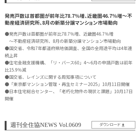
発売戸数は首都圏が前年比78.7％増、近畿圏46.7％増～不
動産経済研究所、8月の新築分譲マンション市場動向
●発売戸数は首都圏が前年比78.7％増、近畿圏46.7％増
～不動産経済研究所、8月の新築分譲マンション市場動向
●国交省、令和7年都道府県地価調査、全国の全用途平均は4年連
続上昇
●住宅金融支援機構、「リ・バース60」4～6月の申請戸数は前年
比15.9％減
●国交省、レインズに関する周知事項について
●「東京都マンション管理・再生セミナー2025」10月11日開催
●日本住宅総合センター、「老朽化物件の現状と課題」10月17日
開催
週刊全住協NEWS Vol.0609
ダウンロード