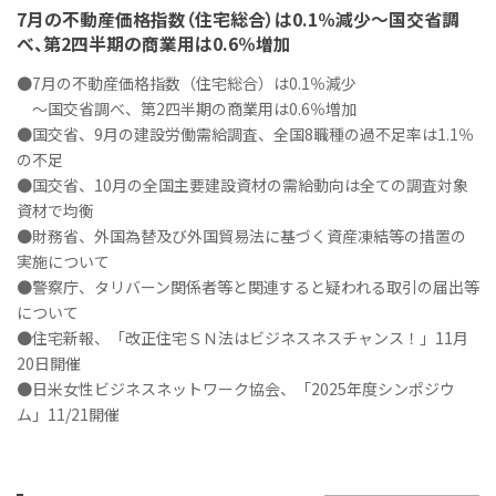
7月の不動産価格指数（住宅総合）は0.1％減少～国交省調
べ、第2四半期の商業用は0.6％増加
●7月の不動産価格指数（住宅総合）は0.1％減少
～国交省調べ、第2四半期の商業用は0.6％増加
●国交省、9月の建設労働需給調査、全国8職種の過不足率は1.1％
の不足
●国交省、10月の全国主要建設資材の需給動向は全ての調査対象
資材で均衡
●財務省、外国為替及び外国貿易法に基づく資産凍結等の措置の
実施について
●警察庁、タリバーン関係者等と関連すると疑われる取引の届出等
について
●住宅新報、「改正住宅ＳＮ法はビジネスネスチャンス！」11月
20日開催
●日米女性ビジネスネットワーク協会、「2025年度シンポジウ
ム」11/21開催