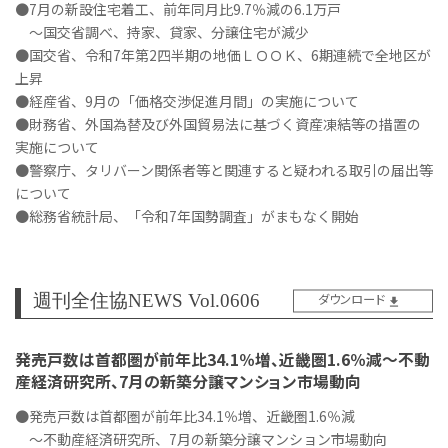
●7月の新設住宅着工、前年同月比9.7％減の6.1万戸
～国交省調べ、持家、貸家、分譲住宅が減少
●国交省、令和7年第2四半期の地価ＬＯＯＫ、6期連続で全地区が
上昇
●経産省、9月の「価格交渉促進月間」の実施について
●財務省、外国為替及び外国貿易法に基づく資産凍結等の措置の
実施について
●警察庁、タリバーン関係者等と関連すると疑われる取引の届出等
について
●総務省統計局、「令和7年国勢調査」がまもなく開始
週刊全住協NEWS Vol.0606
ダウンロード
発売戸数は首都圏が前年比34.1％増、近畿圏1.6％減～不動
産経済研究所、7月の新築分譲マンション市場動向
●発売戸数は首都圏が前年比34.1％増、近畿圏1.6％減
～不動産経済研究所、7月の新築分譲マンション市場動向