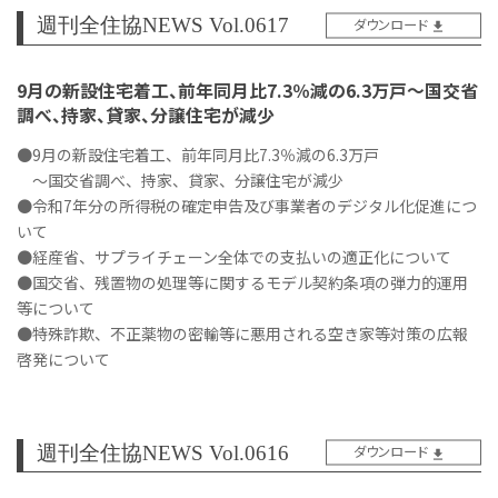
週刊全住協NEWS Vol.0617
ダウンロード
9月の新設住宅着工、前年同月比7.3％減の6.3万戸～国交省
調べ、持家、貸家、分譲住宅が減少
●9月の新設住宅着工、前年同月比7.3％減の6.3万戸
～国交省調べ、持家、貸家、分譲住宅が減少
●令和7年分の所得税の確定申告及び事業者のデジタル化促進につ
いて
●経産省、サプライチェーン全体での支払いの適正化について
●国交省、残置物の処理等に関するモデル契約条項の弾力的運用
等について
●特殊詐欺、不正薬物の密輸等に悪用される空き家等対策の広報
啓発について
週刊全住協NEWS Vol.0616
ダウンロード