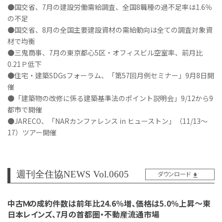
●国交省、7月の建設労働需給調査、全国8職種の過不足率は1.6％
の不足
●国交省、8月の全国主要建設資材の需給動向は全ての調査対象資
材で均衡
●三鬼商事、7月の東京都心5区・オフィスビル空室率、前月比
0.21Ｐ低下
●住宅・建築SDGsフォーラム、「第57回月例セミナー」9月8日開
催
●「建築物の改修に係る建築基準法のポイント説明会」9/12から9
都市で開催
●JARECO、「NARカンファレンス in ヒューストン」（11/13～
17）ツアー開催
週刊全住協NEWS Vol.0605
ダウンロード
中古Ｍの成約件数は前年比24.6％増、価格は5.0％上昇～東
日本レインズ、7月の首都圏・不動産流通市場