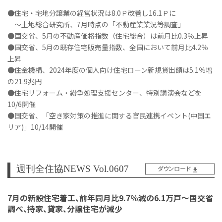
●住宅・宅地分譲業の経営状況は8.0Ｐ改善し16.1Ｐに
～土地総合研究所、7月時点の「不動産業業況等調査」
●国交省、5月の不動産価格指数（住宅総合）は前月比0.3％上昇
●国交省、5月の既存住宅販売量指数、全国において前月比4.2％
上昇
●住金機構、2024年度の個人向け住宅ローン新規貸出額は5.1％増
の21.9兆円
●住宅リフォーム・紛争処理支援センター、特別講演会などを
10/6開催
●国交省、「空き家対策の推進に関する官民連携イベント(中国エ
リア)」10/14開催
週刊全住協NEWS Vol.0607
ダウンロード
7月の新設住宅着工、前年同月比9.7％減の6.1万戸～国交省
調べ、持家、貸家、分譲住宅が減少