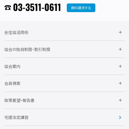
03-3511-0611
資料請求する
全住協活用術
委員会に参加しよう
協会の独自制度・割引制度
研修に参加しよう
住宅瑕疵担保責任保険割引制度
レインズシステム利用
要望活動に参加しよう
協会案内
仲間をつくろう
全住協NET
全住協いえかるて
運営組織
入会の流れ
会員検索
不動産後見アドバイザー資格講習
トライアル会員制度
アクセス
企業会員
団体会員
政策要望・報告書
安心R住宅
会
賛助会員
住宅・土地税制改正要望
住宅金融支援機構の要望
宅建法定講習
全住協ビジネスショップ