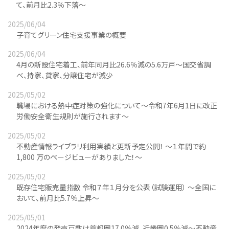
て、前月比2.3％下落～
2025/06/04
子育てグリーン住宅支援事業の概要
2025/06/04
4月の新設住宅着工、前年同月比26.6％減の5.6万戸～国交省調
べ、持家、貸家、分譲住宅が減少
2025/05/02
職場における熱中症対策の強化について～令和7年6月1日に改正
労働安全衛生規則が施行されます～
2025/05/02
不動産情報ライブラリ利用実績と更新予定公開！ ～１年間で約
1,800 万のページビューがありました！～
2025/05/02
既存住宅販売量指数 令和７年１月分を公表（試験運用） ～全国に
おいて、前月比5.7％上昇～
2025/05/01
2024年度の発売戸数は首都圏17.0％減、近畿圏0.5％減～不動産