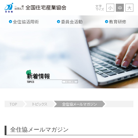
文字
小
中
大
サイズ
全住協活用術
委員会活動
教育研修
TOP
トピックス
全住協メールマガジン
全住協メールマガジン